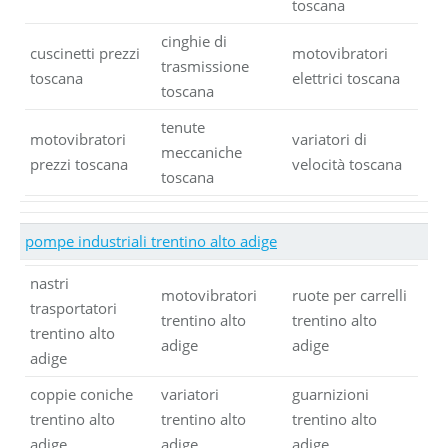
toscana
cinghie di
cuscinetti prezzi
motovibratori
trasmissione
toscana
elettrici toscana
toscana
tenute
motovibratori
variatori di
meccaniche
prezzi toscana
velocità toscana
toscana
pompe industriali trentino alto adige
nastri
motovibratori
ruote per carrelli
trasportatori
trentino alto
trentino alto
trentino alto
adige
adige
adige
coppie coniche
variatori
guarnizioni
trentino alto
trentino alto
trentino alto
adige
adige
adige