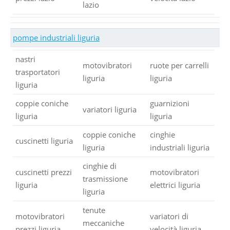
lazio
pompe industriali liguria
nastri
motovibratori
ruote per carrelli
trasportatori
liguria
liguria
liguria
coppie coniche
guarnizioni
variatori liguria
liguria
liguria
coppie coniche
cinghie
cuscinetti liguria
liguria
industriali liguria
cinghie di
cuscinetti prezzi
motovibratori
trasmissione
liguria
elettrici liguria
liguria
tenute
motovibratori
variatori di
meccaniche
prezzi liguria
velocità liguria