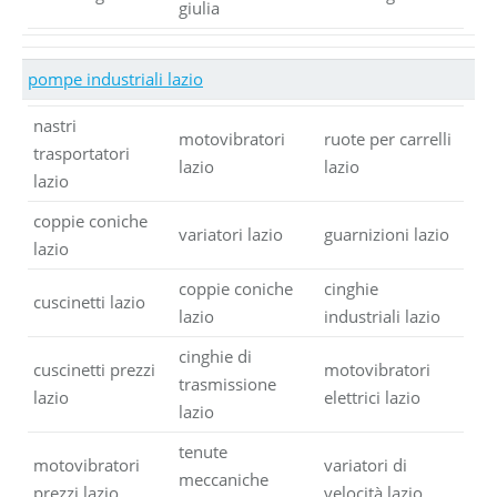
giulia
pompe industriali lazio
nastri
motovibratori
ruote per carrelli
trasportatori
lazio
lazio
lazio
coppie coniche
variatori lazio
guarnizioni lazio
lazio
coppie coniche
cinghie
cuscinetti lazio
lazio
industriali lazio
cinghie di
cuscinetti prezzi
motovibratori
trasmissione
lazio
elettrici lazio
lazio
tenute
motovibratori
variatori di
meccaniche
prezzi lazio
velocità lazio