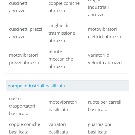
cuscinetti
coppie coniche
industriali
abruzzo
abruzzo
abruzzo
cinghie di
cuscinetti prezzi
motovibratori
trasmissione
abruzzo
elettrici abruzzo
abruzzo
tenute
motovibratori
variatori di
meccaniche
prezzi abruzzo
velocità abruzzo
abruzzo
pompe industriali basilicata
nastri
motovibratori
ruote per carrelli
trasportatori
basilicata
basilicata
basilicata
coppie coniche
variatori
guarnizioni
basilicata
basilicata
basilicata