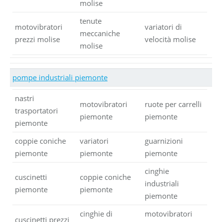
molise
tenute
motovibratori
variatori di
meccaniche
prezzi molise
velocità molise
molise
pompe industriali piemonte
nastri
motovibratori
ruote per carrelli
trasportatori
piemonte
piemonte
piemonte
coppie coniche
variatori
guarnizioni
piemonte
piemonte
piemonte
cinghie
cuscinetti
coppie coniche
industriali
piemonte
piemonte
piemonte
cinghie di
motovibratori
cuscinetti prezzi