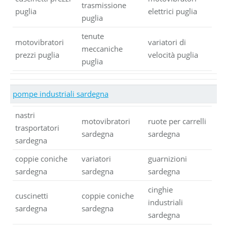
trasmissione
puglia
elettrici puglia
puglia
tenute
motovibratori
variatori di
meccaniche
prezzi puglia
velocità puglia
puglia
pompe industriali sardegna
nastri
motovibratori
ruote per carrelli
trasportatori
sardegna
sardegna
sardegna
coppie coniche
variatori
guarnizioni
sardegna
sardegna
sardegna
cinghie
cuscinetti
coppie coniche
industriali
sardegna
sardegna
sardegna