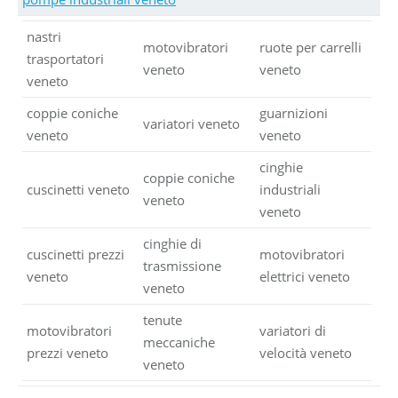
nastri
motovibratori
ruote per carrelli
trasportatori
veneto
veneto
veneto
coppie coniche
guarnizioni
variatori veneto
veneto
veneto
cinghie
coppie coniche
cuscinetti veneto
industriali
veneto
veneto
cinghie di
cuscinetti prezzi
motovibratori
trasmissione
veneto
elettrici veneto
veneto
tenute
motovibratori
variatori di
meccaniche
prezzi veneto
velocità veneto
veneto