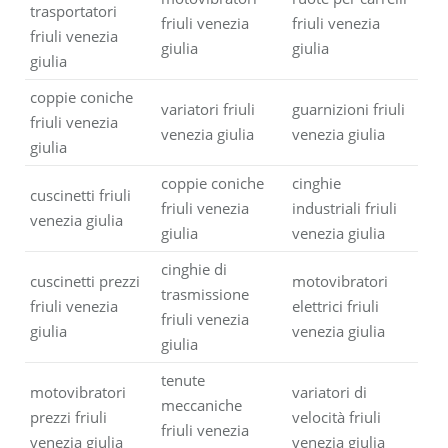
trasportatori
friuli venezia
friuli venezia
friuli venezia
giulia
giulia
giulia
coppie coniche
variatori friuli
guarnizioni friuli
friuli venezia
venezia giulia
venezia giulia
giulia
coppie coniche
cinghie
cuscinetti friuli
friuli venezia
industriali friuli
venezia giulia
giulia
venezia giulia
cinghie di
cuscinetti prezzi
motovibratori
trasmissione
friuli venezia
elettrici friuli
friuli venezia
giulia
venezia giulia
giulia
tenute
motovibratori
variatori di
meccaniche
prezzi friuli
velocità friuli
friuli venezia
venezia giulia
venezia giulia