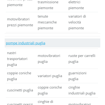
trasmissione
elettrici
piemonte
piemonte
piemonte
tenute
variatori di
motovibratori
meccaniche
velocità
prezzi piemonte
piemonte
piemonte
pompe industriali puglia
nastri
motovibratori
ruote per carrelli
trasportatori
puglia
puglia
puglia
coppie coniche
guarnizioni
variatori puglia
puglia
puglia
coppie coniche
cinghie
cuscinetti puglia
puglia
industriali puglia
cinghie di
cuscinetti prezzi
motovibratori