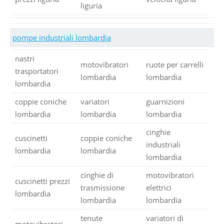
liguria
pompe industriali lombardia
nastri
motovibratori
ruote per carrelli
trasportatori
lombardia
lombardia
lombardia
coppie coniche
variatori
guarnizioni
lombardia
lombardia
lombardia
cinghie
cuscinetti
coppie coniche
industriali
lombardia
lombardia
lombardia
cinghie di
motovibratori
cuscinetti prezzi
trasmissione
elettrici
lombardia
lombardia
lombardia
tenute
variatori di
motovibratori