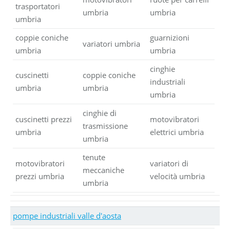
trasportatori
umbria
umbria
umbria
coppie coniche
guarnizioni
variatori umbria
umbria
umbria
cinghie
cuscinetti
coppie coniche
industriali
umbria
umbria
umbria
cinghie di
cuscinetti prezzi
motovibratori
trasmissione
umbria
elettrici umbria
umbria
tenute
motovibratori
variatori di
meccaniche
prezzi umbria
velocità umbria
umbria
pompe industriali valle d'aosta