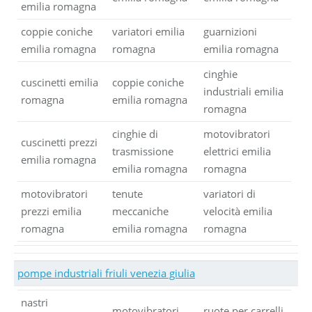
emilia romagna
coppie coniche
variatori emilia
guarnizioni
emilia romagna
romagna
emilia romagna
cinghie
cuscinetti emilia
coppie coniche
industriali emilia
romagna
emilia romagna
romagna
cinghie di
motovibratori
cuscinetti prezzi
trasmissione
elettrici emilia
emilia romagna
emilia romagna
romagna
motovibratori
tenute
variatori di
prezzi emilia
meccaniche
velocità emilia
romagna
emilia romagna
romagna
pompe industriali friuli venezia giulia
nastri
motovibratori
ruote per carrelli