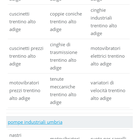
cinghie
cuscinetti
coppie coniche
industriali
trentino alto
trentino alto
trentino alto
adige
adige
adige
cinghie di
cuscinetti prezzi
motovibratori
trasmissione
trentino alto
elettrici trentino
trentino alto
adige
alto adige
adige
tenute
motovibratori
variatori di
meccaniche
prezzi trentino
velocità trentino
trentino alto
alto adige
alto adige
adige
pompe industriali umbria
nastri
motovibratori
ruote per carrelli