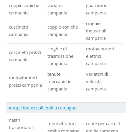
coppie coniche
variatori
guarnizioni
campania
campania
campania
cinghie
cuscinetti
coppie coniche
industriali
campania
campania
campania
cinghie di
motovibratori
cuscinetti prezzi
trasmissione
elettrici
campania
campania
campania
tenute
variatori di
motovibratori
meccaniche
velocità
prezzi campania
campania
campania
pompe industriali emilia romagna
nastri
motovibratori
ruote per carrelli
trasportatori
emilia romagna
emilia romagna