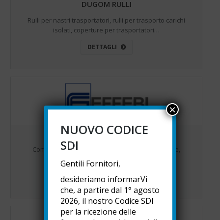
DUGOM RULLI
Rulli per nastri trasportatori, rulli per trasporto carichi
isolati, coperture per trasportatori…
DETTAGLI
×
NUOVO CODICE
EFFEBI VALVES
SDI
Componentistica idrotermosanitaria e industriale,
prodotti di elevato livello qualitativo…
Gentili Fornitori,
DETTAGLI
desideriamo informarVi
che, a partire dal 1° agosto
2026, il nostro Codice SDI
per la ricezione delle