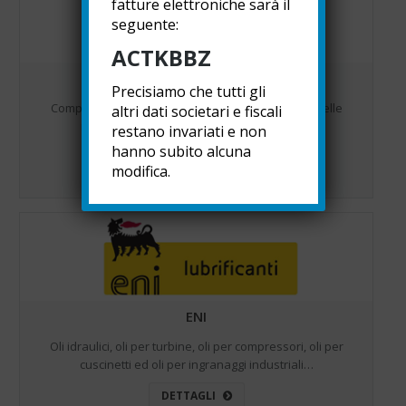
fatture elettroniche sarà il
seguente:
ACTKBBZ
ELESA
Precisiamo che tutti gli
Componenti standard per l’industria meccanica, delle
altri dati societari e fiscali
macchine e delle attrezzature industriali…
restano invariati e non
hanno subito alcuna
DETTAGLI
modifica.
ENI
Oli idraulici, oli per turbine, oli per compressori, oli per
cuscinetti ed oli per ingranaggi industriali…
DETTAGLI