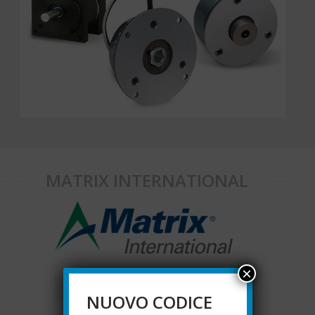
MATRIX INTERNATIONAL
×
Matrix International cataloghi
NUOVO CODICE