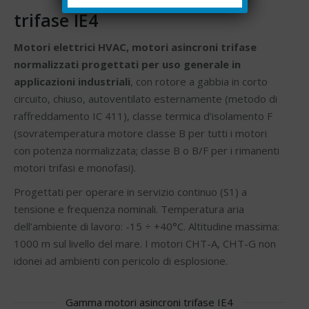
trifase IE4
Motori elettrici HVAC, motori asincroni trifase
normalizzati progettati per uso generale in
applicazioni industriali
, con rotore a gabbia in corto
circuito, chiuso, autoventilato esternamente (metodo di
raffreddamento IC 411), classe termica d’isolamento F
(sovratemperatura motore classe B per tutti i motori
con potenza normalizzata; classe B o B/F per i rimanenti
motori trifasi e monofasi).
Progettati per operare in servizio continuo (S1) a
tensione e frequenza nominali. Temperatura aria
dell’ambiente di lavoro: -15 ÷ +40°C. Altitudine massima:
1000 m sul livello del mare. I motori CHT-A, CHT-G non
idonei ad ambienti con pericolo di esplosione.
Gamma motori asincroni trifase IE4