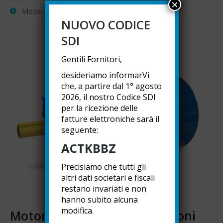
×
Motori CHT-G trifase
NUOVO CODICE
SDI
Gentili Fornitori,
desideriamo informarVi
che, a partire dal 1° agosto
2026, il nostro Codice SDI
per la ricezione delle
fatture elettroniche sarà il
seguente:
ACTKBBZ
Precisiamo che tutti gli
altri dati societari e fiscali
restano invariati e non
hanno subito alcuna
modifica.
Motori elettrici HVAC asincroni