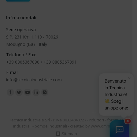
Info aziendali
Sede operativa:
S.P. 231 Km 1,110 - 70026
Modugno (Ba) - Italy
Telefono / Fax:
+39 0805367090 / +39 0805367091
E-mail
×
info@tecnicaindustriale.com
Benvenuto
in Tecnica
Find us on:
Industriale!
Scegli
un'opzione:
Tecnica Industriale Srl - P.Iva 00324840727 -
riduttori
-
forniture
AI
industriali
-
pompe industriali
- created by
www.omnilink.it
Sitemap