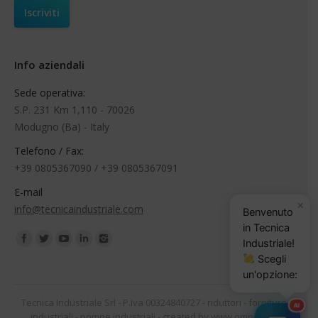
Info aziendali
Sede operativa:
S.P. 231 Km 1,110 - 70026
Modugno (Ba) - Italy
Telefono / Fax:
+39 0805367090 / +39 0805367091
E-mail
×
info@tecnicaindustriale.com
Benvenuto
in Tecnica
Find us on:
Industriale!
Scegli
un'opzione:
Tecnica Industriale Srl - P.Iva 00324840727 -
riduttori
-
forniture
AI
industriali
-
pompe industriali
- created by
www.omnilink.it