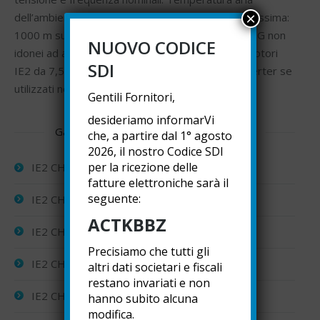
×
dell’ambiente di lavoro: -15 ÷ +40°C. Altitudine massima:
1000 m sul livello del mare. I motori CHT-A, CHT-G non
NUOVO CODICE
idonei ad ambienti con pericolo di esplosione. I motori
SDI
IE2 da 7,5 kW dovranno essere alimentati da inverter se
utilizzati nello Spazio Economico Europeo.
Gentili Fornitori,
desideriamo informarVi
Gamma motori asincroni trifase IE2 / IE3
che, a partire dal 1° agosto
2026, il nostro Codice SDI
per la ricezione delle
IE2 CHT-A Motori elettrici 2 poli
fatture elettroniche sarà il
seguente:
IE2 CHT-A Motori elettrici 4 poli
ACTKBBZ
IE2 CHT-A Motori elettrici 6 poli
Precisiamo che tutti gli
IE2 CHT-G Motori elettrici 2 poli
altri dati societari e fiscali
restano invariati e non
IE2 CHT-G Motori elettrici 4 poli
hanno subito alcuna
modifica.