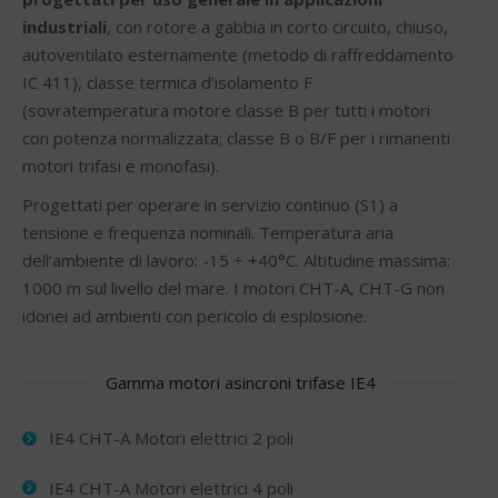
industriali
, con rotore a gabbia in corto circuito, chiuso,
autoventilato esternamente (metodo di raffreddamento
IC 411), classe termica d’isolamento F
(sovratemperatura motore classe B per tutti i motori
con potenza normalizzata; classe B o B/F per i rimanenti
motori trifasi e monofasi).
Progettati per operare in servizio continuo (S1) a
tensione e frequenza nominali. Temperatura aria
dell’ambiente di lavoro: -15 ÷ +40°C. Altitudine massima:
1000 m sul livello del mare. I motori CHT-A, CHT-G non
idonei ad ambienti con pericolo di esplosione.
Gamma motori asincroni trifase IE4
IE4 CHT-A Motori elettrici 2 poli
IE4 CHT-A Motori elettrici 4 poli