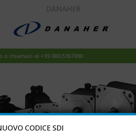
DANAHER
to o chiamaci al +39 080.5367090
NUOVO CODICE SDI