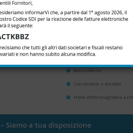
entili Fornitori,
esideriamo informarVi che, a partire dal 1° agosto 2026, il
ostro Codice SDI per la ricezione delle fatture elettroniche
Motori brushless DANA
arà il seguente:
Servomotori di coppia.
ACTKBBZ
Coppie da 1 a 19,5 Nm
recisiamo che tutti gli altri dati societari e fiscali restano
nvariati e non hanno subito alcuna modifica.
Velocità max. da 3000 a 6000
Bassa inerzia
Con resolver o encoder
Freno elettromagnetico a ric
 – Siamo a tua disposizione