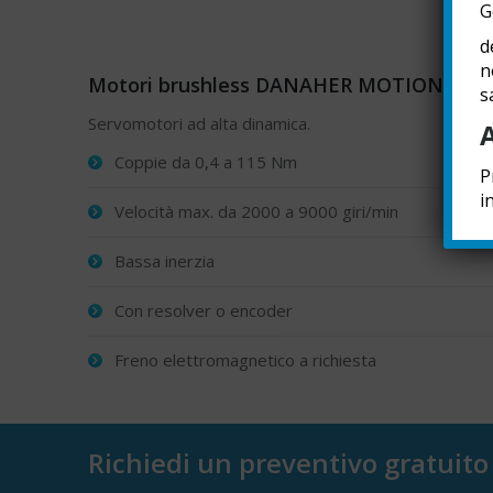
G
d
n
Motori brushless DANAHER MOTION DBL
s
Servomotori ad alta dinamica.
Coppie da 0,4 a 115 Nm
P
i
Velocità max. da 2000 a 9000 giri/min
Bassa inerzia
Con resolver o encoder
Freno elettromagnetico a richiesta
Richiedi un preventivo gratuito