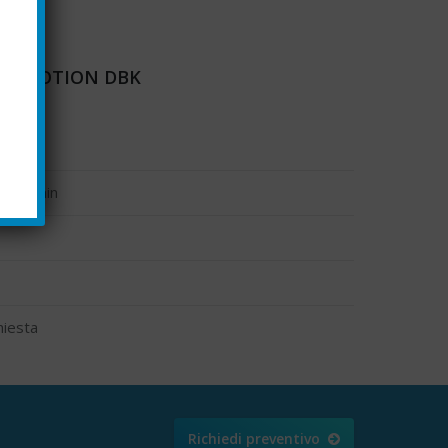
HER MOTION DBK
 giri/min
hiesta
Richiedi preventivo