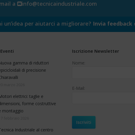
email a
info@tecnicaindustriale.com
i un’idea per aiutarci a migliorare?
Invia feedback 
Eventi
Iscrizione Newsletter
Nuova gamma di riduttori
Nome:
epicicloidali di precisione
Chiaravalli
20 marzo 2026
E-Mail:
Motori elettrici: taglie e
dimensioni, forme costruttive
e montaggio
17 febbraio 2026
Tecnica Industriale al centro