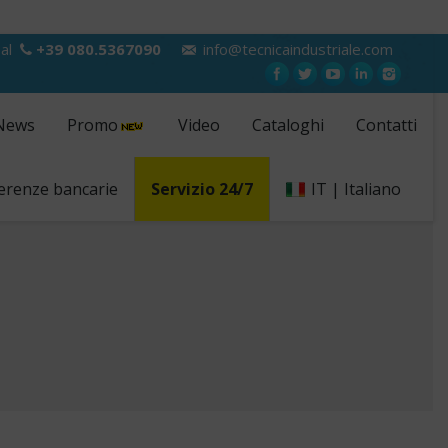
 al
+39 080.5367090
info@tecnicaindustriale.com
News
Promo
Video
Cataloghi
Contatti
erenze bancarie
Servizio 24/7
IT | Italiano