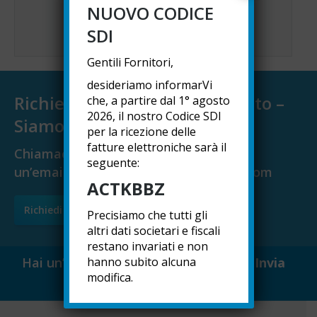
frizioni, componenti trasportatore…
NUOVO CODICE
DETTAGLI
SDI
Gentili Fornitori,
desideriamo informarVi
Richiedi un preventivo gratuito –
che, a partire dal 1° agosto
2026, il nostro Codice SDI
Siamo a tua disposizione
per la ricezione delle
fatture elettroniche sarà il
Chiamaci al
+39 080.5367090 o invia
seguente:
un’email a
info@tecnicaindustriale.com
ACTKBBZ
Richiedi preventivo
Precisiamo che tutti gli
altri dati societari e fiscali
restano invariati e non
Hai un’idea per aiutarci a migliorare?
hanno subito alcuna
Invia
modifica.
feedback »