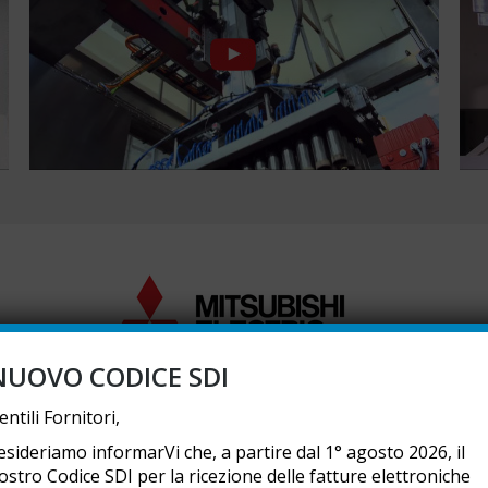
NUOVO CODICE SDI
entili Fornitori,
BISHI ELECTRIC VIDEO GA
esideriamo informarVi che, a partire dal 1° agosto 2026, il
ostro Codice SDI per la ricezione delle fatture elettroniche