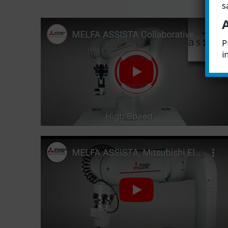
s
P
i