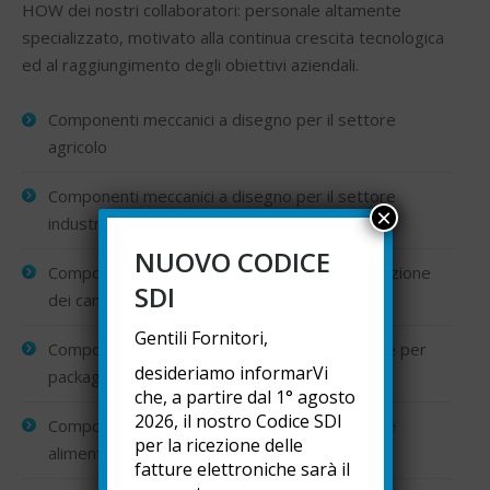
HOW dei nostri collaboratori: personale altamente
specializzato, motivato alla continua crescita tecnologica
ed al raggiungimento degli obiettivi aziendali.
Componenti meccanici a disegno per il settore
agricolo
Componenti meccanici a disegno per il settore
×
industriale
NUOVO CODICE
Componenti meccanici a disegno per l’automazione
SDI
dei cancelli
Gentili Fornitori,
Componenti meccanici a disegno per macchine per
desideriamo informarVi
packaging
che, a partire dal 1° agosto
2026, il nostro Codice SDI
Componenti meccanici a disegno per il settore
per la ricezione delle
alimentare
fatture elettroniche sarà il