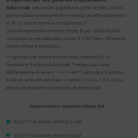
industriali
, con rotore a gabbia in corto circuito, chiuso,
autoventilato esternamente (metodo di raffreddamento
IC 411), classe termica d’isolamento F
(sovratemperatura motore classe B per tutti i motori
con potenza normalizzata; classe B o B/F per i rimanenti
motori trifasi e monofasi).
Progettati per operare in servizio continuo (S1) a
tensione e frequenza nominali. Temperatura aria
dell’ambiente di lavoro: -15 ÷ +40°C. Altitudine massima:
1000 m sul livello del mare. I motori CHT-A, CHT-G non
idonei ad ambienti con pericolo di esplosione.
Gamma motori asincroni trifase IE4
IE4 CHT-A Motori elettrici 2 poli
IE4 CHT-A Motori elettrici 4 poli