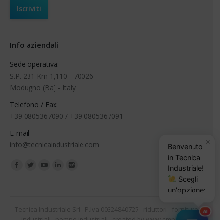
Info aziendali
Sede operativa:
S.P. 231 Km 1,110 - 70026
Modugno (Ba) - Italy
Telefono / Fax:
+39 0805367090 / +39 0805367091
E-mail
×
info@tecnicaindustriale.com
Benvenuto
in Tecnica
Find us on:
Industriale!
Scegli
un'opzione:
Tecnica Industriale Srl - P.Iva 00324840727 -
riduttori
-
forniture
AI
industriali
-
pompe industriali
- created by
www.omnilink.it