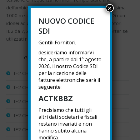
×
dell’ambiente di lavoro: -15 ÷ +40°C. Altitudine massima:
1000 m sul livello del mare. I motori CHT-A, CHT-G non
NUOVO CODICE
idonei ad ambienti con pericolo di esplosione. I motori
SDI
IE2 da 7,5 kW dovranno essere alimentati da inverter se
utilizzati nello Spazio Economico Europeo.
Gentili Fornitori,
desideriamo informarVi
Gamma motori asincroni trifase IE2 / IE3
che, a partire dal 1° agosto
2026, il nostro Codice SDI
per la ricezione delle
IE2 CHT-A Motori elettrici 2 poli
fatture elettroniche sarà il
seguente:
IE2 CHT-A Motori elettrici 4 poli
ACTKBBZ
IE2 CHT-A Motori elettrici 6 poli
Precisiamo che tutti gli
IE2 CHT-G Motori elettrici 2 poli
altri dati societari e fiscali
restano invariati e non
IE2 CHT-G Motori elettrici 4 poli
hanno subito alcuna
modifica.