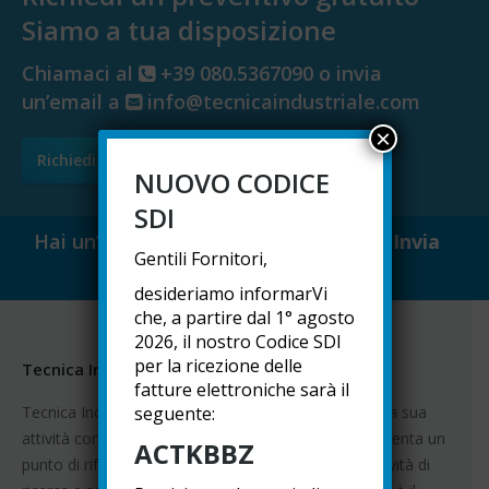
Siamo a tua disposizione
Chiamaci al
+39 080.5367090 o invia
un’email a
info@tecnicaindustriale.com
×
Richiedi preventivo
NUOVO CODICE
SDI
Hai un’idea per aiutarci a migliorare?
Invia
Gentili Fornitori,
feedback »
desideriamo informarVi
che, a partire dal 1° agosto
2026, il nostro Codice SDI
per la ricezione delle
Tecnica Industriale Srl
fatture elettroniche sarà il
Tecnica Industriale ha portato avanti con successo la sua
seguente:
attività commerciale per oltre 60 anni e oggi rappresenta un
ACTKBBZ
punto di riferimento per l'Europa. Grazie alla sua attività di