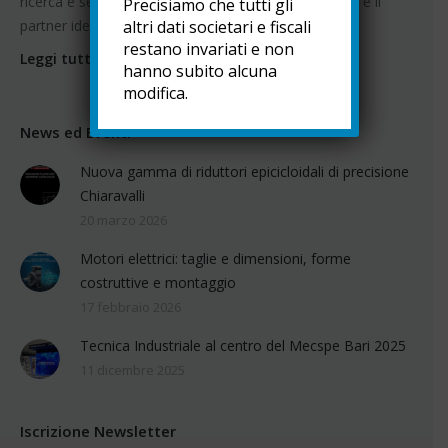
ricerca e selezione di produttori affidabili e qualificati è il
Precisiamo che tutti gli
partner ideale al servizio dell'industria.
altri dati societari e fiscali
restano invariati e non
Leggi tutto
hanno subito alcuna
modifica.
News ed Eventi
Nuova gamma di riduttori epicicloidali di precisione
Chiaravalli
20 marzo 2026
Motori elettrici: taglie e dimensioni, forme
costruttive e montaggio
17 febbraio 2026
Tecnica Industriale al centro del Mecspe Bari 2025
11 dicembre 2025
Iscrizione Newsletter