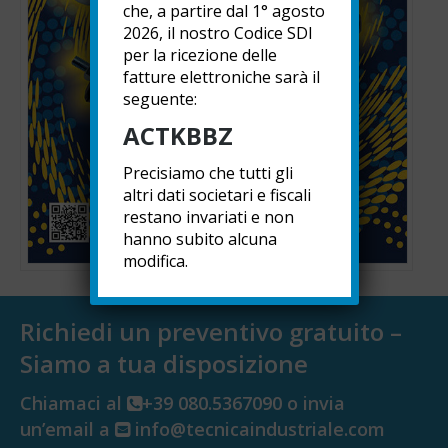
che, a partire dal 1° agosto
2026, il nostro Codice SDI
per la ricezione delle
fatture elettroniche sarà il
seguente:
ACTKBBZ
Precisiamo che tutti gli
altri dati societari e fiscali
restano invariati e non
hanno subito alcuna
modifica.
Richiedi un preventivo gratuito –
Siamo a tua disposizione
Chiamaci al
+39 080.5367090 o invia
un’email a
info@tecnicaindustriale.com