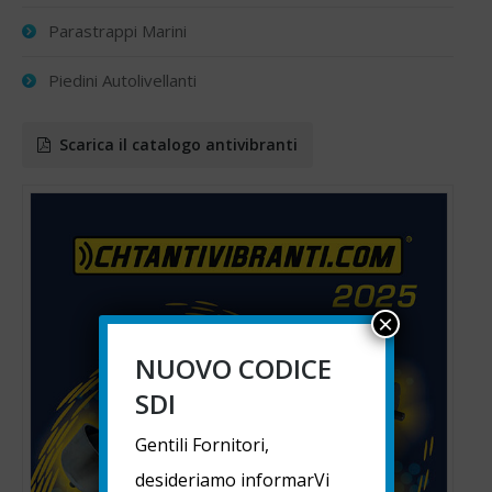
Parastrappi Marini
Piedini Autolivellanti
Scarica il catalogo antivibranti
×
NUOVO CODICE
SDI
Gentili Fornitori,
desideriamo informarVi