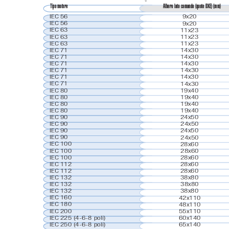
Tipo motore
Albero lato comando (quote DXE) (mm)
9x20
IEC 56
IEC 56
9x20
IEC 63
11x23
IEC 63
11x23
IEC 63
11x23
IEC 71
14x30
IEC 71
14x30
IEC 71
14x30
IEC 71
1
4
x
3
0
IEC 71
14x30
IEC 71
1
4
x
3
0
IEC 80
19x40
IEC 80
1
9
x
4
0
IEC 80
1
9
x
4
0
IEC 80
1
9
x
4
0
IEC 90
24x50
IEC 90
2
4
x
5
0
IEC 90
24x50
IEC 90
2
4
x
5
0
IEC 100
28x60
IEC 100
2
8
x
6
0
IEC 100
28x60
IEC 112
28x60
IEC 112
28x60
IEC 132
38x80
IEC 132
3
8
x
8
0
IEC 132
38x80
IEC 160
42x110
IEC 180
48x110
IEC 200
55x110
IEC 225 (4-6-8 poli)
60x140
IEC 250 (4-6-8 poli)
65x140