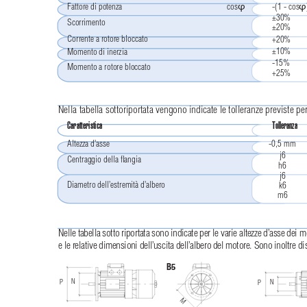
Fattore di potenza
cos
-(1 - cos
φ
φ
±30%
Scorrimento
±20%
Corrente a rotore bloccato
+20%
±10%
Momento di inerzia
-15%
Momento a rotore bloccato
+25%
Nella tabella sottoriportata vengono indicate le tolleranze previste
Caratteristica
Tolleranza
Altezza d’asse
-0,5 mm
j6
Centraggio della ﬂangia
h6
j6
Diametro dell’estremità d’albero
k6
m6
Nelle tabella sotto riportata sono indicate per le varie altezze d’asse dei
e le relative dimensioni dell’uscita dell’albero del motore. Sono inoltr
B5
N
P
N
P
M