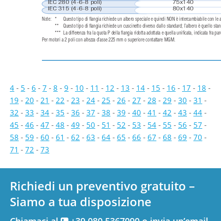
IEC 280 (4-6-8 poli)
75x140
IEC 315 (4-6-8 poli)
80x140
Note:
*
Questo tipo di ﬂangia richiede un albero speciale e quindi NON è intercambiabile con le 
**
Questo tipo di ﬂangia richiede un cuscinetto diverso dallo standard; l’albero è quello sta
***
La differenza fra la quota P della ﬂangia ridotta adottata e quella uniﬁcata, indicata fra 
Per motori a 2 poli con altezza d’asse 225 mm o superiore contattare MGM.
4
-
5
-
6
-
7
-
8
-
9
-
10
-
11
-
12
-
13
-
14
-
15
-
16
-
17
-
18
-
19
-
20
-
21
-
22
-
23
-
24
-
25
-
26
-
27
-
28
-
29
-
30
-
31
-
32
-
33
-
34
-
35
-
36
-
37
-
38
-
39
-
40
-
41
-
42
-
43
-
44
-
45
-
46
-
47
-
48
-
49
-
50
-
51
-
52
-
53
-
54
-
55
-
56
-
57
-
58
-
59
-
60
-
61
-
62
-
63
-
64
-
65
-
66
-
67
-
68
-
69
-
70
-
71
-
72
-
73
Richiedi un preventivo gratuito –
Siamo a tua disposizione
Chiamaci al
+39 080.5367090 o invia un’email