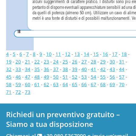
alcuni suggerimenti di carattere pratico. I disturbi sono più ele
pertanto di disporre eventuali apparecchiature sensibili ad una di
da quelli di potenza (almeno 50 cm). Utilizzare un cavo di alim
metri è una fonte di disturbi e di possibili malfunzionamenti. Ve
18
4
-
5
-
6
-
7
-
8
-
9
-
10
-
11
-
12
-
13
-
14
-
15
-
16
-
17
-
18
-
19
-
20
-
21
-
22
-
23
-
24
-
25
-
26
-
27
-
28
-
29
-
30
-
31
-
32
-
33
-
34
-
35
-
36
-
37
-
38
-
39
-
40
-
41
-
42
-
43
-
44
-
45
-
46
-
47
-
48
-
49
-
50
-
51
-
52
-
53
-
54
-
55
-
56
-
57
-
58
-
59
-
60
-
61
-
62
-
63
-
64
-
65
-
66
-
67
-
68
-
69
-
70
-
71
-
72
-
73
Richiedi un preventivo gratuito –
Siamo a tua disposizione
Chiamaci al
+39 080.5367090 o invia un’email