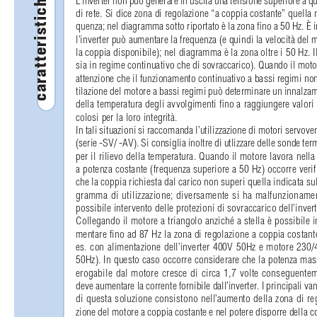
caratteristiche tecniche
di rete. Si dice zona di regolazione “a coppia costante” quella 
quenza; nel diagramma sotto riportato è la zona ﬁno a 50 Hz. È 
l’inverter può aumentare la frequenza (e quindi la velocità del
la coppia disponibile); nel diagramma è la zona oltre i 50 Hz. Il
sia in regime continuativo che di sovraccarico). Quando il motor
attenzione che il funzionamento continuativo a bassi regimi non a
tilazione del motore a bassi regimi può determinare un innalza
della temperatura degli avvolgimenti ﬁno a raggiungere valori 
colosi per la loro integrità.
In tali situazioni si raccomanda l’utilizzazione di motori servoven
(serie -SV/ -AV). Si consiglia inoltre di utlizzare delle sonde te
per il rilievo della temperatura. Quando il motore lavora nella
a potenza costante (frequenza superiore a 50 Hz) occorre verif
che la coppia richiesta dal carico non superi quella indicata su
gramma di utilizzazione; diversamente si ha malfunzioname
possibile intervento delle protezioni di sovraccarico dell’invert
Collegando il motore a triangolo anziché a stella è possibile i
mentare fino ad 87 Hz la zona di regolazione a coppia costant
es. con alimentazione dell’inverter 400V 50Hz e motore 230
50Hz). In questo caso occorre considerare che la potenza ma
erogabile dal motore cresce di circa 1,7 volte conseguente
deve aumentare la corrente fornibile dall’inverter. I principali va
di questa soluzione consistono nell’aumento della zona di re
zione del motore a coppia costante e nel potere disporre della c