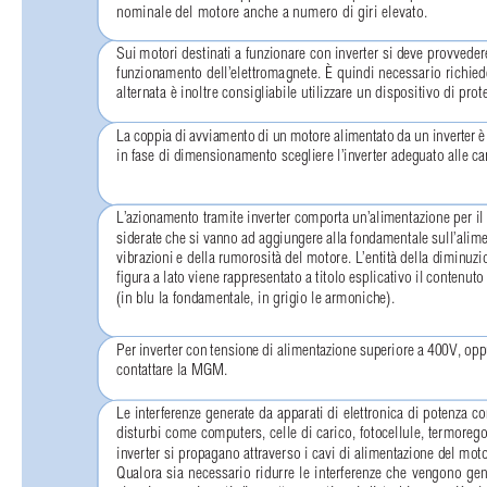
nominale del motore anche a numero di giri elevato.
Sui motori destinati a funzionare con inverter si deve provvedere
funzionamento dell’elettromagnete. È quindi necessario richied
alternata è inoltre consigliabile utilizzare un dispositivo di p
La coppia di avviamento di un motore alimentato da un inverter è 
in fase di dimensionamento scegliere l’inverter adeguato alle car
L’azionamento tramite inverter comporta un’alimentazione per 
siderate che si vanno ad aggiungere alla fondamentale sull’alime
vibrazioni e della rumorosità del motore. L’entità della diminuzi
ﬁgura a lato viene rappresentato a titolo esplicativo il contenut
(in blu la fondamentale, in grigio le armoniche).
Per inverter con tensione di alimentazione superiore a 400V, oppu
contattare la MGM.
Le interferenze generate da apparati di elettronica di potenza co
disturbi come computers, celle di carico, fotocellule, termoregola
inverter si propagano attraverso i cavi di alimentazione del motore,
Qualora sia necessario ridurre le interferenze che vengono gen