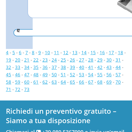
42
4
-
5
-
6
-
7
-
8
-
9
-
10
-
11
-
12
-
13
-
14
-
15
-
16
-
17
-
18
-
19
-
20
-
21
-
22
-
23
-
24
-
25
-
26
-
27
-
28
-
29
-
30
-
31
-
32
-
33
-
34
-
35
-
36
-
37
-
38
-
39
-
40
-
41
-
42
-
43
-
44
-
45
-
46
-
47
-
48
-
49
-
50
-
51
-
52
-
53
-
54
-
55
-
56
-
57
-
58
-
59
-
60
-
61
-
62
-
63
-
64
-
65
-
66
-
67
-
68
-
69
-
70
-
71
-
72
-
73
Richiedi un preventivo gratuito –
Siamo a tua disposizione
Chiamaci al
+39 080.5367090 o invia un’email