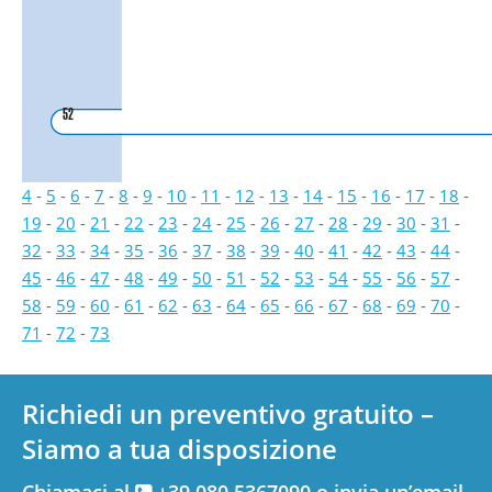
52
4
-
5
-
6
-
7
-
8
-
9
-
10
-
11
-
12
-
13
-
14
-
15
-
16
-
17
-
18
-
19
-
20
-
21
-
22
-
23
-
24
-
25
-
26
-
27
-
28
-
29
-
30
-
31
-
32
-
33
-
34
-
35
-
36
-
37
-
38
-
39
-
40
-
41
-
42
-
43
-
44
-
45
-
46
-
47
-
48
-
49
-
50
-
51
-
52
-
53
-
54
-
55
-
56
-
57
-
58
-
59
-
60
-
61
-
62
-
63
-
64
-
65
-
66
-
67
-
68
-
69
-
70
-
71
-
72
-
73
Richiedi un preventivo gratuito –
Siamo a tua disposizione
Chiamaci al
+39 080.5367090 o invia un’email