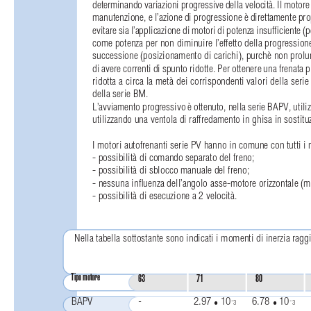
determinando variazioni progressive della velocità. Il motore 
manutenzione, e l’azione di progressione è direttamente pro
evitare sia l’applicazione di motori di potenza insufﬁciente (
come potenza per non diminuire l’effetto della progression
successione (posizionamento di carichi), purchè non prolun
di avere correnti di spunto ridotte. Per ottenere una frenata
ridotta a circa la metà dei corrispondenti valori della ser
della serie BM.
L’avviamento progressivo è ottenuto, nella serie BAPV, utili
utilizzando una ventola di raffredamento in ghisa in sostitu
I motori autofrenanti serie PV hanno in comune con tutti 
- possibilità di comando separato del freno;
- possibilità di sblocco manuale del freno;
- nessuna inﬂuenza dell’angolo asse-motore orizzontale (mon
- possibilità di esecuzione a 2 velocità.
Nella tabella sottostante sono indicati i momenti di inerzia ragg
Tipo motore
63
71
80
BAPV
-
2.97 
10
6.78 
10
-
-
s
s
3
3