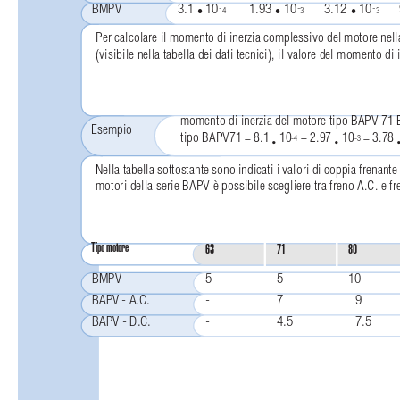
BMPV
3.1 
10
1.93 
10
3.12 
10
-
-
-
s
s
s
4
3
3
Per calcolare il momento di inerzia complessivo del motore nel
(visibile nella tabella dei dati tecnici), il valore del momento di 
momento di inerzia del motore tipo BAPV 71 
Esempio
tipo BAPV71 = 8.1 
10
+ 2.97 
10
= 3.78 
-4
-3
•
•
Nella tabella sottostante sono indicati i valori di coppia frena
motori della serie BAPV è possibile scegliere tra freno A.C. e f
Tipo motore
63
71
80
BMPV
5
5
10
BAPV - A.C.
-
7
9
BAPV - D.C.
-
4.5
7.5