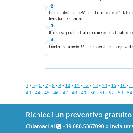
2
I motori della serie BA con doppia estremità d’alb
freno fornita di serie.
3
Il foro esagonale sull’albero non viene realizzato d
4
I motori della serie BA non necessitano di coprivento
4
-
5
-
6
-
7
-
8
-
9
-
10
-
11
-
12
-
13
-
14
-
15
-
16
-
1
43
-
44
-
45
-
46
-
47
-
48
-
49
-
50
-
51
-
52
-
53
-
54
Richiedi un preventivo gratuito
Chiamaci al
+39 080.5367090 o invia un’