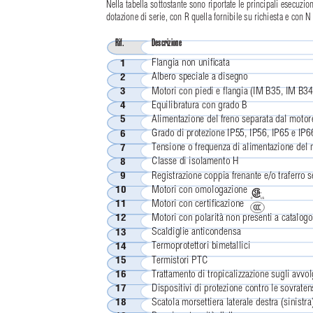
Nella tabella sottostante sono riportate le principali esecuzio
dotazione di serie, con R quella fornibile su richiesta e con N
Rif.
Descrizione
Flangia non uniﬁcata
1
Albero speciale a disegno
2
Motori con piedi e ﬂangia (IM B35, IM B34 e
3
Equilibratura con grado B
4
Alimentazione del freno separata dal motor
5
Grado di protezione IP55, IP56, IP65 e IP6
6
Tensione o frequenza di alimentazione del 
7
Classe di isolamento H
8
Registrazione coppia frenante e/o traferro 
9
Motori con omologazione
10
Motori con certiﬁcazione
11
Motori con polarità non presenti a catalogo
12
Scaldiglie anticondensa
13
Termoprotettori bimetallici
14
Termistori PTC
15
Trattamento di tropicalizzazione sugli avvo
16
Dispositivi di protezione contro le sovrate
17
Scatola morsettiera laterale destra (sinistr
18