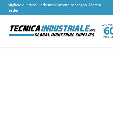
Migliaia di articoli industriali pronta consegna. Marchi
leader.