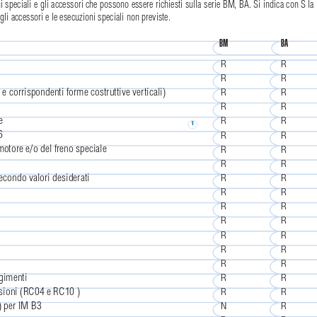
ni speciali e gli accessori che possono essere richiesti sulla serie BM, BA. Si indica con S la
 gli accessori e le esecuzioni speciali non previste.
BM
BA
R
R
R
R
 corrispondenti forme costruttive verticali)
R
R
R
R
e
R
R
1
6
R
R
motore e/o del freno speciale
R
R
R
R
secondo valori desiderati
R
R
R
R
R
R
R
R
R
R
R
R
R
R
lgimenti
R
R
nsioni (RC04 e RC10 )
R
R
a) per IM B3
N
R