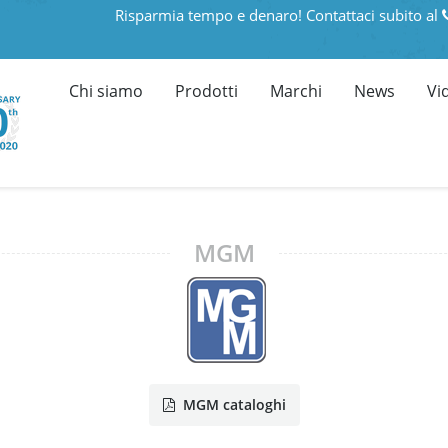
Risparmia tempo e denaro! Contattaci subito al
Chi siamo
Prodotti
Marchi
News
Vi
MGM
MGM cataloghi