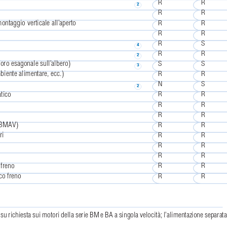
R
R
2
R
R
ntaggio verticale all’aperto
R
R
R
R
R
S
4
R
R
2
oro esagonale sull’albero)
S
S
3
biente alimentare, ecc.)
R
R
N
S
2
atico
R
R
R
R
R
R
, BMAV)
R
R
ri
R
R
R
R
R
R
 freno
R
R
sco freno
R
R
 su richiesta sui motori della serie BM e BA a singola velocità; l’alimentazione separata