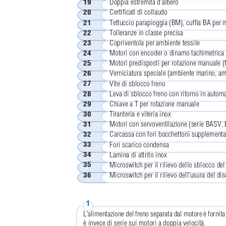
Doppia estremità d’albero
19
Certiﬁcati di collaudo
20
Tettuccio parapioggia (BM), cufﬁa BA per mo
21
Tolleranze in classe precisa
22
Copriventola per ambiente tessile
23
Motori con encoder o dinamo tachimetrica
24
Motori predisposti per rotazione manuale (f
25
Verniciatura speciale (ambiente marino, am
26
Vite di sblocco freno
27
Leva di sblocco freno con ritorno in autom
28
Chiave a T per rotazione manuale
29
Tiranteria e viteria inox
30
Motori con servoventilazione (serie BASV
31
Carcassa con fori bocchettoni supplementa
32
Fori scarico condensa
33
Lamina di attrito inox
34
Microswitch per il rilievo dello sblocco del
35
Microswitch per il rilievo dell’usura del di
36
1
L’alimentazione del freno separata dal motore è fornita
è invece di serie sui motori a doppia velocità.