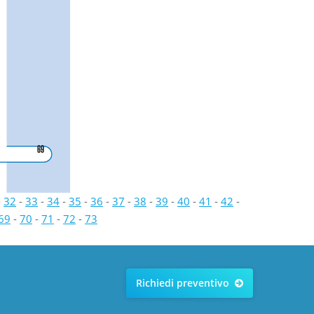
69
-
32
-
33
-
34
-
35
-
36
-
37
-
38
-
39
-
40
-
41
-
42
-
69
-
70
-
71
-
72
-
73
Richiedi preventivo