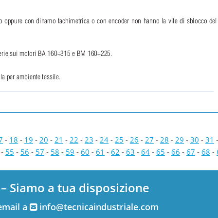
ero oppure con dinamo tachimetrica o con encoder non hanno la vite di sblocco del
i serie sui motori BA 160÷315 e BM 160÷225.
la per ambiente tessile.
7
-
18
-
19
-
20
-
21
-
22
-
23
-
24
-
25
-
26
-
27
-
28
-
29
-
30
-
31
-
55
-
56
-
57
-
58
-
59
-
60
-
61
-
62
-
63
-
64
-
65
-
66
-
67
-
68
-
 – Siamo a tua disposizione
email a
info@tecnicaindustriale.com