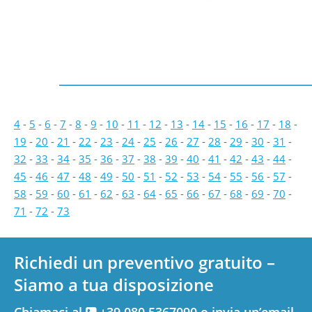
4
-
5
-
6
-
7
-
8
-
9
-
10
-
11
-
12
-
13
-
14
-
15
-
16
-
17
-
18
-
19
-
20
-
21
-
22
-
23
-
24
-
25
-
26
-
27
-
28
-
29
-
30
-
31
-
32
-
33
-
34
-
35
-
36
-
37
-
38
-
39
-
40
-
41
-
42
-
43
-
44
-
45
-
46
-
47
-
48
-
49
-
50
-
51
-
52
-
53
-
54
-
55
-
56
-
57
-
58
-
59
-
60
-
61
-
62
-
63
-
64
-
65
-
66
-
67
-
68
-
69
-
70
-
71
-
72
-
73
Richiedi un preventivo gratuito –
Siamo a tua disposizione
Chiamaci al
+39 080.5367090 o invia un’email