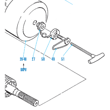
26-48
27
50
49
51
BAPV