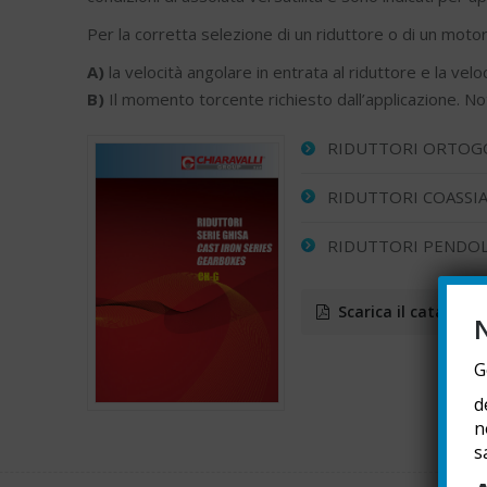
Per la corretta selezione di un riduttore o di un motor
A)
la velocità angolare in entrata al riduttore e la veloc
B)
Il momento torcente richiesto dall’applicazione. Not
RIDUTTORI ORTOG
RIDUTTORI COASSI
RIDUTTORI PENDOLA
Scarica il catalogo
G
d
n
s