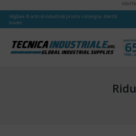
ridutto
Migliaia di articoli industriali pronta consegna. Marchi
leader.
Ridu
You are here: