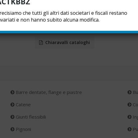
ACTKBBZ
recisiamo che tutti gli altri dati societari e fiscali restano
nvariati e non hanno subito alcuna modifica.
Chiaravalli cataloghi
Barre dentate, flange e piastre
Bu
Catene
Co
Giunti flessibili
Ing
Pignoni
Pu