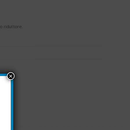
o riduttore.
×