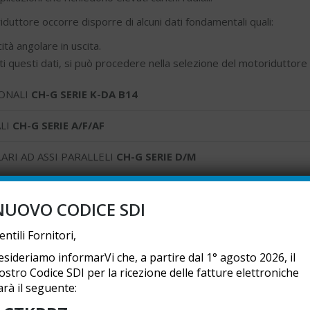
iduttore occorre disporre di alcuni dati fondamentali quali:
ità angolare in uscita.
i questi dati, si può procedere nella selezione del motoriduttore 
ONALI
CH-G SERIE K-DA B14
ALI
CH-G SERIE A/F/AF
RI AD ASSI PARALLELI
CH-G SERIE D/M
NUOVO CODICE SDI
entili Fornitori,
esideriamo informarVi che, a partire dal 1° agosto 2026, il
ostro Codice SDI per la ricezione delle fatture elettroniche
arà il seguente:
CHIARAVALLI