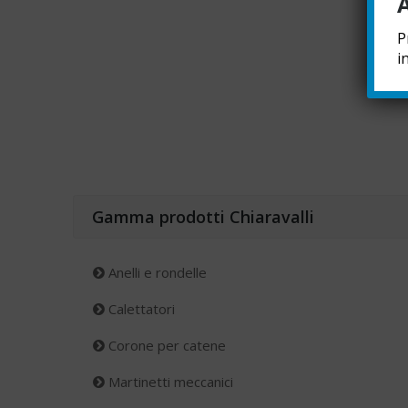
P
i
Gamma prodotti Chiaravalli
Anelli e rondelle
Calettatori
Corone per catene
Martinetti meccanici