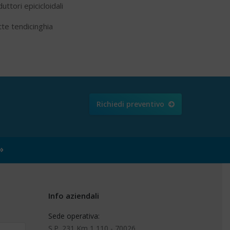
uttori epicicloidali
tte tendicinghia
Richiedi preventivo
»
Info aziendali
Sede operativa:
S.P. 231 Km 1,110 - 70026