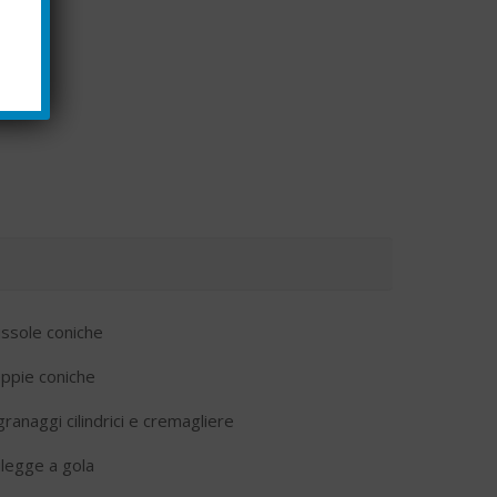
ssole coniche
ppie coniche
ranaggi cilindrici e cremagliere
legge a gola