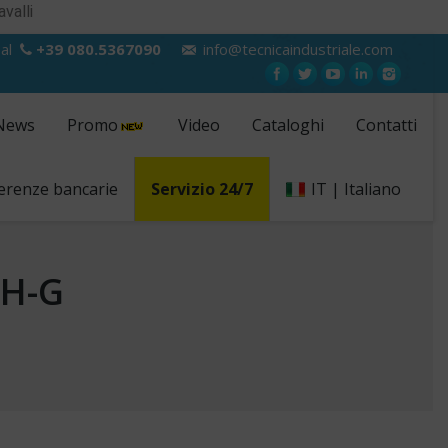
avalli
 al
+39 080.5367090
info@tecnicaindustriale.com
News
Promo
Video
Cataloghi
Contatti
erenze bancarie
Servizio 24/7
IT | Italiano
CH-G