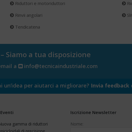
Riduttori e motoriduttori
Rid
Rinvii angolari
Sli
Tendicatena
 – Siamo a tua disposizione
email a
info@tecnicaindustriale.com
i un’idea per aiutarci a migliorare?
Invia feedback 
Eventi
Iscrizione Newsletter
Nuova gamma di riduttori
Nome:
epicicloidali di precisione