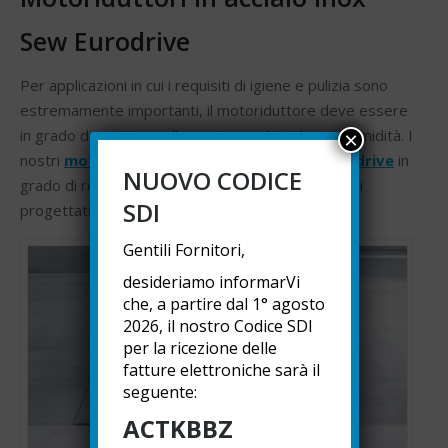
Sew Eurodrive
Per applicazioni in cui i requisiti di igiene e pulizia sono
estremamente importanti, il motoriduttore deve essere
in grado di resistere alle sostanze chimiche e all’umidità. I
×
nostri
motoriduttori in acciaio inox Sew Eurodrive
in
NUOVO CODICE
grado di resistere a rifiuti acidi e alcalini sono stati
SDI
progettati appositamente per questo scopo.
Gentili Fornitori,
desideriamo informarVi
che, a partire dal 1° agosto
2026, il nostro Codice SDI
per la ricezione delle
fatture elettroniche sarà il
seguente:
ACTKBBZ