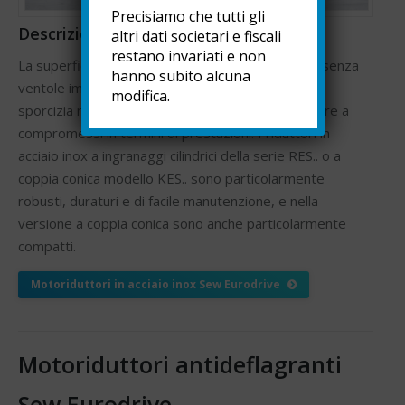
Precisiamo che tutti gli
Descrizione
altri dati societari e fiscali
restano invariati e non
La superficie ottimizzata per la pulizia e il design senza
hanno subito alcuna
ventole impediscono la penetrazione di residui di
modifica.
sporcizia nelle cavità. Tutto questo senza scendere a
compromessi in termini di prestazioni. I riduttori in
acciaio inox a ingranaggi cilindrici della serie RES.. o a
coppia conica modello KES.. sono particolarmente
robusti, duraturi e di facile manutenzione, e nella
versione a coppia conica sono anche particolarmente
compatti.
Motoriduttori in acciaio inox Sew Eurodrive
Motoriduttori antideflagranti
Sew Eurodrive