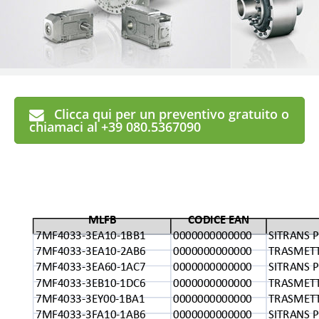
Clicca qui per un preventivo gratuito o
chiamaci al +39 080.5367090
MLFB
CODICE EAN
7MF4033-3EA10-1BB1
0000000000000
SITRANS P
7MF4033-3EA10-2AB6
0000000000000
TRASMETT
7MF4033-3EA60-1AC7
0000000000000
SITRANS P
7MF4033-3EB10-1DC6
0000000000000
TRASMETT
7MF4033-3EY00-1BA1
0000000000000
TRASMETT
7MF4033-3FA10-1AB6
0000000000000
SITRANS P