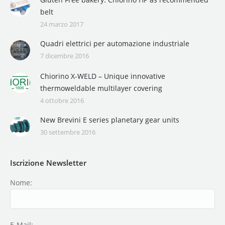
belt
24 marzo 2017
Quadri elettrici per automazione industriale
7 dicembre 2016
Chiorino X-WELD – Unique innovative
thermoweldable multilayer covering
4 ottobre 2016
New Brevini E series planetary gear units
30 settembre 2016
Iscrizione Newsletter
Nome:
E-Mail: