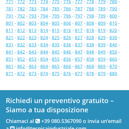
771
-
772
-
773
-
774
-
775
-
776
-
777
-
778
-
779
-
780
-
781
-
782
-
783
-
784
-
785
-
786
-
787
-
788
-
789
-
790
-
791
-
792
-
793
-
794
-
795
-
796
-
797
-
798
-
799
-
800
-
801
-
802
-
803
-
804
-
805
-
806
-
807
-
808
-
809
-
810
-
811
-
812
-
813
-
814
-
815
-
816
-
817
-
818
-
819
-
820
-
821
-
822
-
823
-
824
-
825
-
826
-
827
-
828
-
829
-
830
-
831
-
832
-
833
-
834
-
835
-
836
-
837
-
838
-
839
-
840
-
841
-
842
-
843
-
844
-
845
-
846
-
847
-
848
-
849
-
850
-
851
-
852
-
853
-
854
-
855
-
856
-
857
-
858
-
859
-
860
-
861
-
862
-
863
-
864
-
865
-
866
-
867
-
868
-
869
-
870
-
871
-
872
-
873
-
874
-
875
-
876
-
877
-
878
-
879
-
880
Richiedi un preventivo gratuito –
Siamo a tua disposizione
Chiamaci al
+39 080.5367090 o invia un’email
a
info@tecnicaindustriale.com