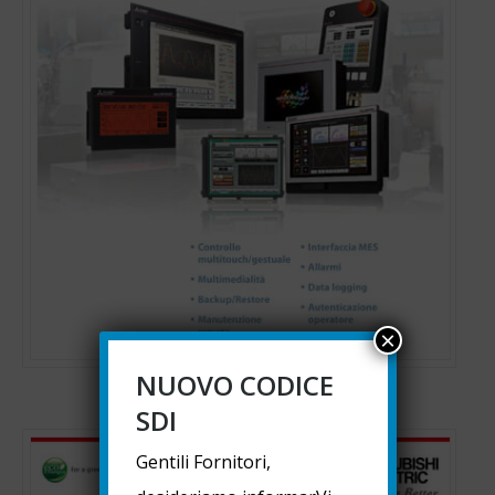
×
NUOVO CODICE
HMI, GOT E IPC
SDI
Gentili Fornitori,