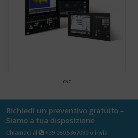
CNC
Richiedi un preventivo gratuito –
Siamo a tua disposizione
Chiamaci al
+39 080.5367090 o invia