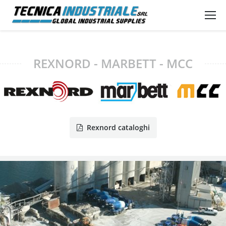
REXNORD - MARBETT - MCC
Rexnord cataloghi