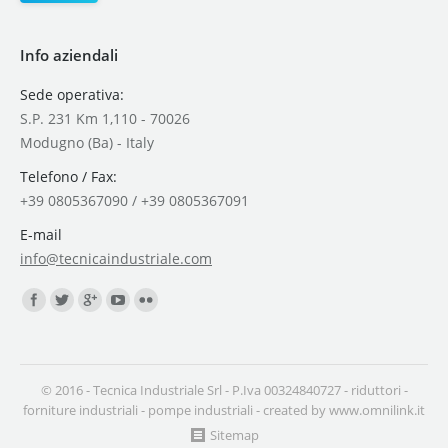
Info aziendali
Sede operativa:
S.P. 231 Km 1,110 - 70026
Modugno (Ba) - Italy
Telefono / Fax:
+39 0805367090 / +39 0805367091
E-mail
info@tecnicaindustriale.com
Find us on:
© 2016 - Tecnica Industriale Srl - P.Iva 00324840727 -
riduttori
-
forniture industriali
-
pompe industriali
- created by
www.omnilink.it
Sitemap