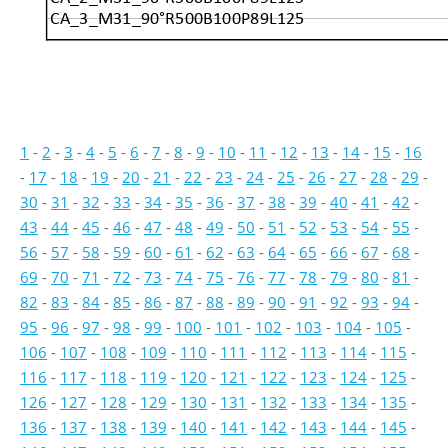
CA_3_M31_90°R500B100P89L125
1
-
2
-
3
-
4
-
5
-
6
-
7
-
8
-
9
-
10
-
11
-
12
-
13
-
14
-
15
-
16
-
17
-
18
-
19
-
20
-
21
-
22
-
23
-
24
-
25
-
26
-
27
-
28
-
29
-
30
-
31
-
32
-
33
-
34
-
35
-
36
-
37
-
38
-
39
-
40
-
41
-
42
-
43
-
44
-
45
-
46
-
47
-
48
-
49
-
50
-
51
-
52
-
53
-
54
-
55
-
56
-
57
-
58
-
59
-
60
-
61
-
62
-
63
-
64
-
65
-
66
-
67
-
68
-
69
-
70
-
71
-
72
-
73
-
74
-
75
-
76
-
77
-
78
-
79
-
80
-
81
-
82
-
83
-
84
-
85
-
86
-
87
-
88
-
89
-
90
-
91
-
92
-
93
-
94
-
95
-
96
-
97
-
98
-
99
-
100
-
101
-
102
-
103
-
104
-
105
-
106
-
107
-
108
-
109
-
110
-
111
-
112
-
113
-
114
-
115
-
116
-
117
-
118
-
119
-
120
-
121
-
122
-
123
-
124
-
125
-
126
-
127
-
128
-
129
-
130
-
131
-
132
-
133
-
134
-
135
-
136
-
137
-
138
-
139
-
140
-
141
-
142
-
143
-
144
-
145
-