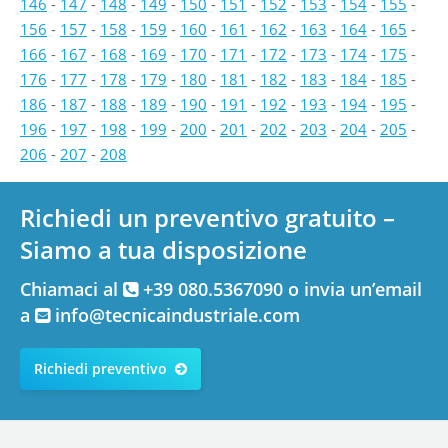
146
-
147
-
148
-
149
-
150
-
151
-
152
-
153
-
154
-
155
-
156
-
157
-
158
-
159
-
160
-
161
-
162
-
163
-
164
-
165
-
166
-
167
-
168
-
169
-
170
-
171
-
172
-
173
-
174
-
175
-
176
-
177
-
178
-
179
-
180
-
181
-
182
-
183
-
184
-
185
-
186
-
187
-
188
-
189
-
190
-
191
-
192
-
193
-
194
-
195
-
196
-
197
-
198
-
199
-
200
-
201
-
202
-
203
-
204
-
205
-
206
-
207
-
208
Richiedi un preventivo gratuito –
Siamo a tua disposizione
Chiamaci al
+39 080.5367090 o invia un’email
a
info@tecnicaindustriale.com
Richiedi preventivo