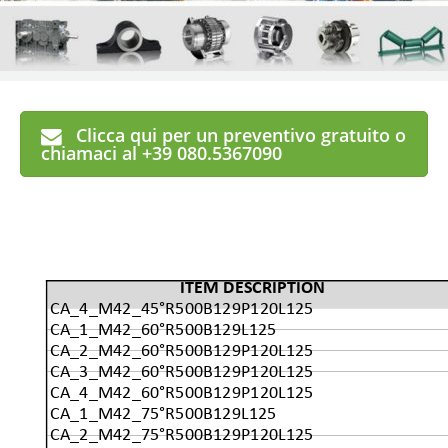
Clicca qui per un preventivo gratuito o
chiamaci al +39 080.5367090
ITEM DESCRIPTION
CA_4_M42_45°R500B129P120L125
CA_1_M42_60°R500B129L125
CA_2_M42_60°R500B129P120L125
CA_3_M42_60°R500B129P120L125
CA_4_M42_60°R500B129P120L125
CA_1_M42_75°R500B129L125
CA_2_M42_75°R500B129P120L125