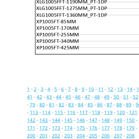
XLG1005FFT-1190MM_PT-1DP
XLG1005FFT-1275MM_PT-1DP
XLG1005FFT-1360MM_PT-1DP
XP1005FT-85MM
XP1005FT-170MM
XP1005FT-255MM
XP1005FT-340MM
XP1005FT-425MM
1
-
2
-
3
-
4
-
5
-
6
-
7
-
8
-
9
-
10
-
11
-
12
-
13
-
14
-
41
-
42
-
43
-
44
-
45
-
46
-
47
-
48
-
49
-
50
-
51
-
52
-
79
-
80
-
81
-
82
-
83
-
84
-
85
-
86
-
87
-
88
-
89
-
9
-
113
-
114
-
115
-
116
-
117
-
118
-
119
-
120
-
121
142
-
143
-
144
-
145
-
146
-
147
-
148
-
149
-
150
-
171
-
172
-
173
-
174
-
175
-
176
-
177
-
178
-
179
-
200
-
201
-
202
-
203
-
204
-
205
-
206
-
207
-
208