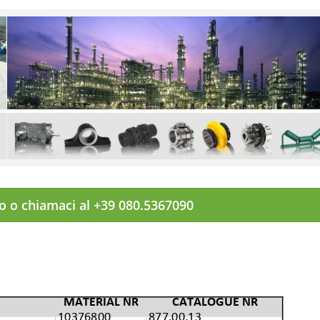
to o chiamaci al +39 080.5367090
MATERIAL NR
CATALOGUE NR
10376800
877.00.13