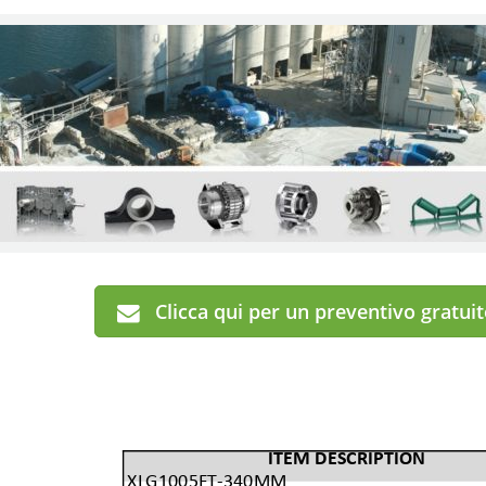
Clicca qui per un preventivo gratui
ITEM DESCRIPTION
XLG1005FT-340MM