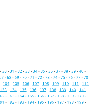
-
30
-
31
-
32
-
33
-
34
-
35
-
36
-
37
-
38
-
39
-
40
-
67
-
68
-
69
-
70
-
71
-
72
-
73
-
74
-
75
-
76
-
77
-
78
-
104
-
105
-
106
-
107
-
108
-
109
-
110
-
111
-
112
133
-
134
-
135
-
136
-
137
-
138
-
139
-
140
-
141
-
62
-
163
-
164
-
165
-
166
-
167
-
168
-
169
-
170
-
91
-
192
-
193
-
194
-
195
-
196
-
197
-
198
-
199
-