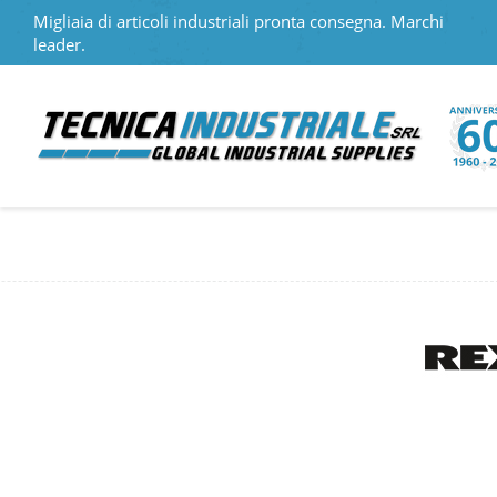
Migliaia di articoli industriali pronta consegna. Marchi
leader.