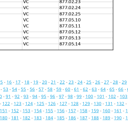
VC
877.02.23
VC
877.02.24
VC
877.02.25
VC
877.05.10
VC
877.05.11
VC
877.05.12
VC
877.05.13
VC
877.05.14
15
-
16
-
17
-
18
-
19
-
20
-
21
-
22
-
23
-
24
-
25
-
26
-
27
-
28
-
29
-
53
-
54
-
55
-
56
-
57
-
58
-
59
-
60
-
61
-
62
-
63
-
64
-
65
-
66
-
0
-
91
-
92
-
93
-
94
-
95
-
96
-
97
-
98
-
99
-
100
-
101
-
102
-
103
-
122
-
123
-
124
-
125
-
126
-
127
-
128
-
129
-
130
-
131
-
132
-
151
-
152
-
153
-
154
-
155
-
156
-
157
-
158
-
159
-
160
-
161
-
1
180
-
181
-
182
-
183
-
184
-
185
-
186
-
187
-
188
-
189
-
190
-
1