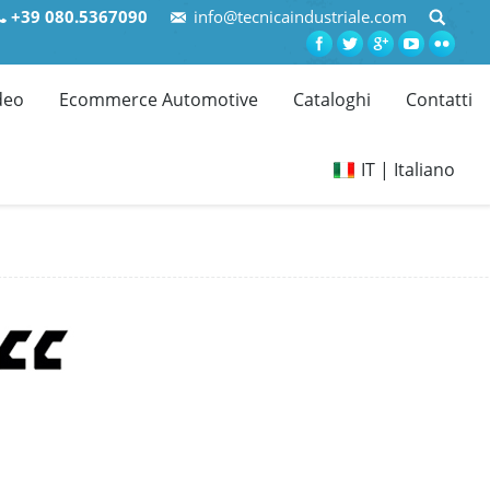
+39 080.5367090
info@tecnicaindustriale.com
deo
Ecommerce Automotive
Cataloghi
Contatti
IT | Italiano