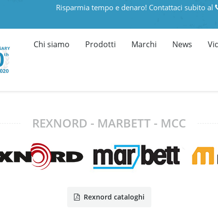
Risparmia tempo e denaro! Contattaci subito al
Chi siamo
Prodotti
Marchi
News
Vi
REXNORD - MARBETT - MCC
Rexnord cataloghi