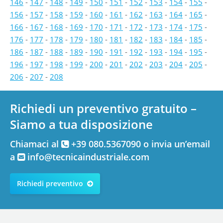
146
-
147
-
148
-
149
-
150
-
151
-
152
-
153
-
154
-
155
-
156
-
157
-
158
-
159
-
160
-
161
-
162
-
163
-
164
-
165
-
166
-
167
-
168
-
169
-
170
-
171
-
172
-
173
-
174
-
175
-
176
-
177
-
178
-
179
-
180
-
181
-
182
-
183
-
184
-
185
-
186
-
187
-
188
-
189
-
190
-
191
-
192
-
193
-
194
-
195
-
196
-
197
-
198
-
199
-
200
-
201
-
202
-
203
-
204
-
205
-
206
-
207
-
208
Richiedi un preventivo gratuito –
Siamo a tua disposizione
Chiamaci al
+39 080.5367090 o invia un’email
a
info@tecnicaindustriale.com
Richiedi preventivo