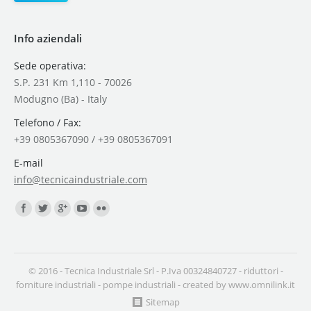
Info aziendali
Sede operativa:
S.P. 231 Km 1,110 - 70026
Modugno (Ba) - Italy
Telefono / Fax:
+39 0805367090 / +39 0805367091
E-mail
info@tecnicaindustriale.com
Find us on:
© 2016 - Tecnica Industriale Srl - P.Iva 00324840727 -
riduttori
-
forniture industriali
-
pompe industriali
- created by
www.omnilink.it
Sitemap