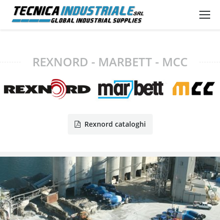
REXNORD - MARBETT - MCC
Rexnord cataloghi