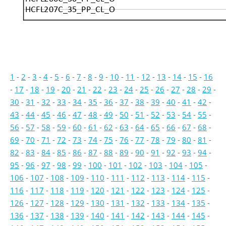
HCFL207C_35_PP_CL_O
1
-
2
-
3
-
4
-
5
-
6
-
7
-
8
-
9
-
10
-
11
-
12
-
13
-
14
-
15
-
16
-
17
-
18
-
19
-
20
-
21
-
22
-
23
-
24
-
25
-
26
-
27
-
28
-
29
-
30
-
31
-
32
-
33
-
34
-
35
-
36
-
37
-
38
-
39
-
40
-
41
-
42
-
43
-
44
-
45
-
46
-
47
-
48
-
49
-
50
-
51
-
52
-
53
-
54
-
55
-
56
-
57
-
58
-
59
-
60
-
61
-
62
-
63
-
64
-
65
-
66
-
67
-
68
-
69
-
70
-
71
-
72
-
73
-
74
-
75
-
76
-
77
-
78
-
79
-
80
-
81
-
82
-
83
-
84
-
85
-
86
-
87
-
88
-
89
-
90
-
91
-
92
-
93
-
94
-
95
-
96
-
97
-
98
-
99
-
100
-
101
-
102
-
103
-
104
-
105
-
106
-
107
-
108
-
109
-
110
-
111
-
112
-
113
-
114
-
115
-
116
-
117
-
118
-
119
-
120
-
121
-
122
-
123
-
124
-
125
-
126
-
127
-
128
-
129
-
130
-
131
-
132
-
133
-
134
-
135
-
136
-
137
-
138
-
139
-
140
-
141
-
142
-
143
-
144
-
145
-