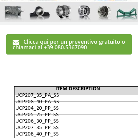
Clicca qui per un preventivo gratuito o
chiamaci al +39 080.5367090
ITEM DESCRIPTION
UCP207_35_PA_SS
UCP208_40_PA_SS
UCP204_20_PP_SS
UCP205_25_PP_SS
UCP206_30_PP_SS
UCP207_35_PP_SS
UCP208_40_PP_SS