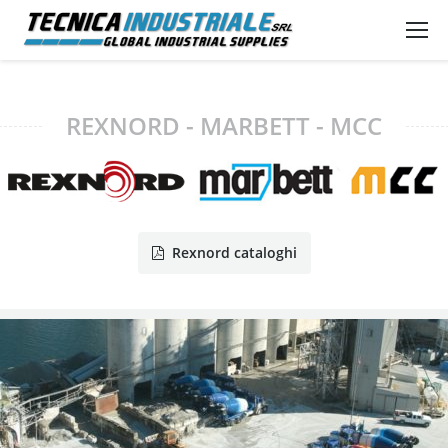
REXNORD - MARBETT - MCC
Rexnord cataloghi