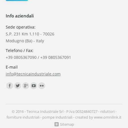
Info aziendali
Sede operativa:
S.P. 231 Km 1,110 - 70026
Modugno (Ba) - Italy
Telefono / Fax:
+39 0805367090 / +39 0805367091
E-mail
info@tecnicaindustriale.com
Find us on:
© 2016 - Tecnica Industriale Srl - P.Iva 00324840727 -
riduttori
-
forniture industriali
-
pompe industriali
- created by
www.omnilink.it
Sitemap