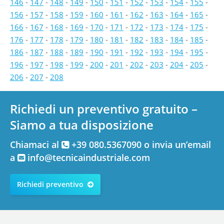
146
-
147
-
148
-
149
-
150
-
151
-
152
-
153
-
154
-
155
-
156
-
157
-
158
-
159
-
160
-
161
-
162
-
163
-
164
-
165
-
166
-
167
-
168
-
169
-
170
-
171
-
172
-
173
-
174
-
175
-
176
-
177
-
178
-
179
-
180
-
181
-
182
-
183
-
184
-
185
-
186
-
187
-
188
-
189
-
190
-
191
-
192
-
193
-
194
-
195
-
196
-
197
-
198
-
199
-
200
-
201
-
202
-
203
-
204
-
205
-
206
-
207
-
208
Richiedi un preventivo gratuito –
Siamo a tua disposizione
Chiamaci al
+39 080.5367090 o invia un’email
a
info@tecnicaindustriale.com
Richiedi preventivo