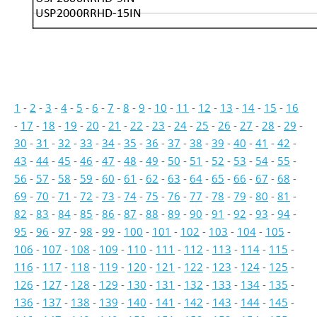
USP2000RRHD-15IN
1
-
2
-
3
-
4
-
5
-
6
-
7
-
8
-
9
-
10
-
11
-
12
-
13
-
14
-
15
-
16
-
17
-
18
-
19
-
20
-
21
-
22
-
23
-
24
-
25
-
26
-
27
-
28
-
29
-
30
-
31
-
32
-
33
-
34
-
35
-
36
-
37
-
38
-
39
-
40
-
41
-
42
-
43
-
44
-
45
-
46
-
47
-
48
-
49
-
50
-
51
-
52
-
53
-
54
-
55
-
56
-
57
-
58
-
59
-
60
-
61
-
62
-
63
-
64
-
65
-
66
-
67
-
68
-
69
-
70
-
71
-
72
-
73
-
74
-
75
-
76
-
77
-
78
-
79
-
80
-
81
-
82
-
83
-
84
-
85
-
86
-
87
-
88
-
89
-
90
-
91
-
92
-
93
-
94
-
95
-
96
-
97
-
98
-
99
-
100
-
101
-
102
-
103
-
104
-
105
-
106
-
107
-
108
-
109
-
110
-
111
-
112
-
113
-
114
-
115
-
116
-
117
-
118
-
119
-
120
-
121
-
122
-
123
-
124
-
125
-
126
-
127
-
128
-
129
-
130
-
131
-
132
-
133
-
134
-
135
-
136
-
137
-
138
-
139
-
140
-
141
-
142
-
143
-
144
-
145
-