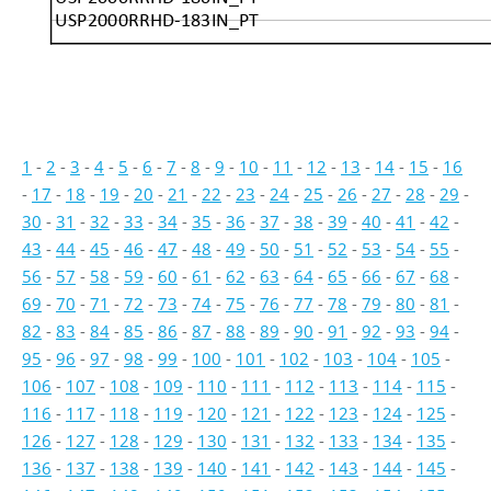
USP2000RRHD-183IN_PT
1
-
2
-
3
-
4
-
5
-
6
-
7
-
8
-
9
-
10
-
11
-
12
-
13
-
14
-
15
-
16
-
17
-
18
-
19
-
20
-
21
-
22
-
23
-
24
-
25
-
26
-
27
-
28
-
29
-
30
-
31
-
32
-
33
-
34
-
35
-
36
-
37
-
38
-
39
-
40
-
41
-
42
-
43
-
44
-
45
-
46
-
47
-
48
-
49
-
50
-
51
-
52
-
53
-
54
-
55
-
56
-
57
-
58
-
59
-
60
-
61
-
62
-
63
-
64
-
65
-
66
-
67
-
68
-
69
-
70
-
71
-
72
-
73
-
74
-
75
-
76
-
77
-
78
-
79
-
80
-
81
-
82
-
83
-
84
-
85
-
86
-
87
-
88
-
89
-
90
-
91
-
92
-
93
-
94
-
95
-
96
-
97
-
98
-
99
-
100
-
101
-
102
-
103
-
104
-
105
-
106
-
107
-
108
-
109
-
110
-
111
-
112
-
113
-
114
-
115
-
116
-
117
-
118
-
119
-
120
-
121
-
122
-
123
-
124
-
125
-
126
-
127
-
128
-
129
-
130
-
131
-
132
-
133
-
134
-
135
-
136
-
137
-
138
-
139
-
140
-
141
-
142
-
143
-
144
-
145
-