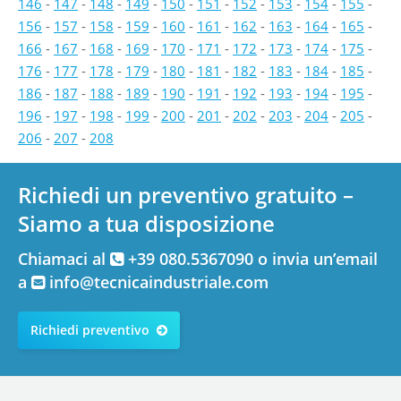
146
-
147
-
148
-
149
-
150
-
151
-
152
-
153
-
154
-
155
-
156
-
157
-
158
-
159
-
160
-
161
-
162
-
163
-
164
-
165
-
166
-
167
-
168
-
169
-
170
-
171
-
172
-
173
-
174
-
175
-
176
-
177
-
178
-
179
-
180
-
181
-
182
-
183
-
184
-
185
-
186
-
187
-
188
-
189
-
190
-
191
-
192
-
193
-
194
-
195
-
196
-
197
-
198
-
199
-
200
-
201
-
202
-
203
-
204
-
205
-
206
-
207
-
208
Richiedi un preventivo gratuito –
Siamo a tua disposizione
Chiamaci al
+39 080.5367090 o invia un’email
a
info@tecnicaindustriale.com
Richiedi preventivo