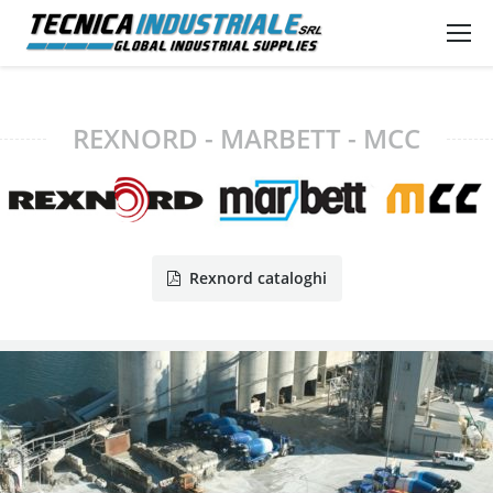
REXNORD - MARBETT - MCC
Rexnord cataloghi