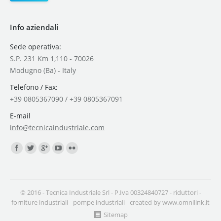
Info aziendali
Sede operativa:
S.P. 231 Km 1,110 - 70026
Modugno (Ba) - Italy
Telefono / Fax:
+39 0805367090 / +39 0805367091
E-mail
info@tecnicaindustriale.com
Find us on:
© 2016 - Tecnica Industriale Srl - P.Iva 00324840727 -
riduttori
-
forniture industriali
-
pompe industriali
- created by
www.omnilink.it
Sitemap