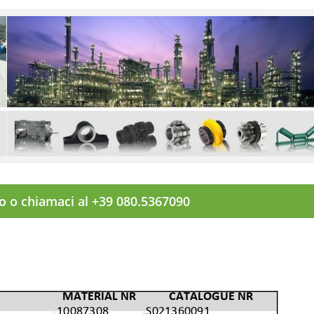
to o chiamaci al +39 080.5367090
MATERIAL NR
CATALOGUE NR
10087308
S021360091