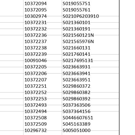
10372094
S019055751
10372095
S019055761
10302974
S0210P6203910
10372231
S021360101
10372232
S021360191
10372236
S021560121N
10372237
S021565976N
10372238
S021660131
10372239
S021760141
10091046
S0217695131
10372205
S023663931
10372206
S023663941
10372207
S023663951
10372251
S029860372
10372252
S029860382
10372253
S029860392
10372493
S037363506
10372494
S037364156
10372508
S0446607651
10372509
S045163389
10296732
S005051000