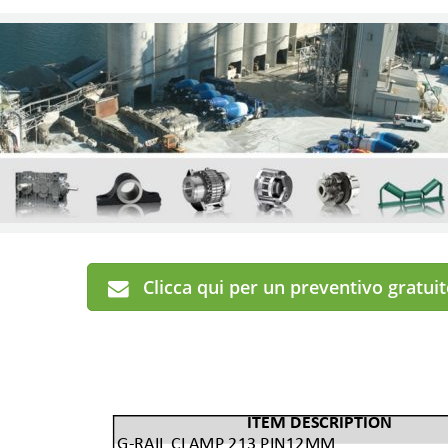
Clicca qui per un preventivo gratui
ITEM DESCRIPTION
G-RAIL CLAMP 213 PIN12MM