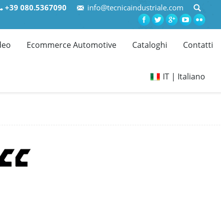
+39 080.5367090
info@tecnicaindustriale.com
deo
Ecommerce Automotive
Cataloghi
Contatti
IT | Italiano