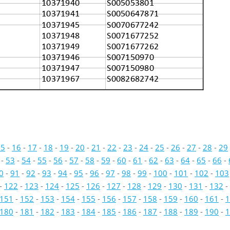
10371940
S005053801
10371941
S0050647871
10371945
S0070677242
10371948
S0071677252
10371949
S0071677262
10371946
S007150970
10371947
S007150980
10371967
S0082682742
15
-
16
-
17
-
18
-
19
-
20
-
21
-
22
-
23
-
24
-
25
-
26
-
27
-
28
-
29
-
53
-
54
-
55
-
56
-
57
-
58
-
59
-
60
-
61
-
62
-
63
-
64
-
65
-
66
-
0
-
91
-
92
-
93
-
94
-
95
-
96
-
97
-
98
-
99
-
100
-
101
-
102
-
103
-
122
-
123
-
124
-
125
-
126
-
127
-
128
-
129
-
130
-
131
-
132
-
151
-
152
-
153
-
154
-
155
-
156
-
157
-
158
-
159
-
160
-
161
-
1
180
-
181
-
182
-
183
-
184
-
185
-
186
-
187
-
188
-
189
-
190
-
1