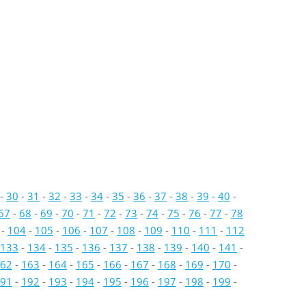
-
30
-
31
-
32
-
33
-
34
-
35
-
36
-
37
-
38
-
39
-
40
-
67
-
68
-
69
-
70
-
71
-
72
-
73
-
74
-
75
-
76
-
77
-
78
-
104
-
105
-
106
-
107
-
108
-
109
-
110
-
111
-
112
133
-
134
-
135
-
136
-
137
-
138
-
139
-
140
-
141
-
62
-
163
-
164
-
165
-
166
-
167
-
168
-
169
-
170
-
91
-
192
-
193
-
194
-
195
-
196
-
197
-
198
-
199
-