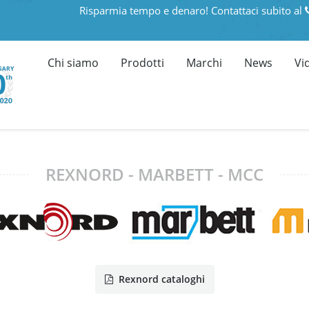
Risparmia tempo e denaro! Contattaci subito al
Chi siamo
Prodotti
Marchi
News
Vi
REXNORD - MARBETT - MCC
Rexnord cataloghi