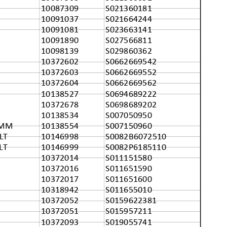
10087309
S021360181
10091037
S021664244
10091081
S023663141
10091890
S027566811
10098139
S029860362
10372602
S0662669542
10372603
S0662669552
10372604
S0662669562
10138527
S0694689222
10372678
S0698689202
10138534
S007050950
2MM
10138554
S007150960
LT
10146998
S0082B6072510
LT
10146999
S0082P6185110
10372014
S011151580
10372016
S011651590
10372017
S011651600
10318942
S011655010
10372052
S0159622381
10372051
S015957211
10372093
S019055741