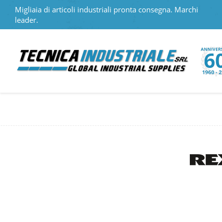
Migliaia di articoli industriali pronta consegna. Marchi
leader.