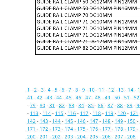
GUIDE RAIL CLAMP 50 DG12MM PIN12MM
GUIDE RAIL CLAMP 50 DG12MM PIN16MM
GUIDE RAIL CLAMP 70 DG10MM
GUIDE RAIL CLAMP 71 DG10MM PIN12MM
GUIDE RAIL CLAMP 71 DG10MM PIN14MM
GUIDE RAIL CLAMP 71 DG12MM PIN14MM
GUIDE RAIL CLAMP 71 DG12MM PIN16MM
GUIDE RAIL CLAMP 82 DG10MM PIN12MM
1
-
2
-
3
-
4
-
5
-
6
-
7
-
8
-
9
-
10
-
11
-
12
-
13
-
14
-
41
-
42
-
43
-
44
-
45
-
46
-
47
-
48
-
49
-
50
-
51
-
52
-
79
-
80
-
81
-
82
-
83
-
84
-
85
-
86
-
87
-
88
-
89
-
9
-
113
-
114
-
115
-
116
-
117
-
118
-
119
-
120
-
121
142
-
143
-
144
-
145
-
146
-
147
-
148
-
149
-
150
-
171
-
172
-
173
-
174
-
175
-
176
-
177
-
178
-
179
-
200
-
201
-
202
-
203
-
204
-
205
-
206
-
207
-
208