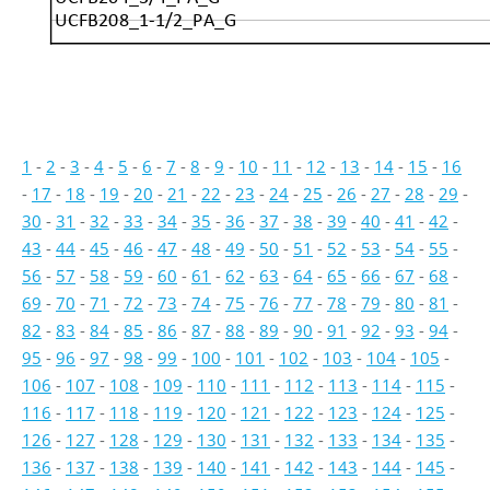
UCFB208_1-1/2_PA_G
1
-
2
-
3
-
4
-
5
-
6
-
7
-
8
-
9
-
10
-
11
-
12
-
13
-
14
-
15
-
16
-
17
-
18
-
19
-
20
-
21
-
22
-
23
-
24
-
25
-
26
-
27
-
28
-
29
-
30
-
31
-
32
-
33
-
34
-
35
-
36
-
37
-
38
-
39
-
40
-
41
-
42
-
43
-
44
-
45
-
46
-
47
-
48
-
49
-
50
-
51
-
52
-
53
-
54
-
55
-
56
-
57
-
58
-
59
-
60
-
61
-
62
-
63
-
64
-
65
-
66
-
67
-
68
-
69
-
70
-
71
-
72
-
73
-
74
-
75
-
76
-
77
-
78
-
79
-
80
-
81
-
82
-
83
-
84
-
85
-
86
-
87
-
88
-
89
-
90
-
91
-
92
-
93
-
94
-
95
-
96
-
97
-
98
-
99
-
100
-
101
-
102
-
103
-
104
-
105
-
106
-
107
-
108
-
109
-
110
-
111
-
112
-
113
-
114
-
115
-
116
-
117
-
118
-
119
-
120
-
121
-
122
-
123
-
124
-
125
-
126
-
127
-
128
-
129
-
130
-
131
-
132
-
133
-
134
-
135
-
136
-
137
-
138
-
139
-
140
-
141
-
142
-
143
-
144
-
145
-