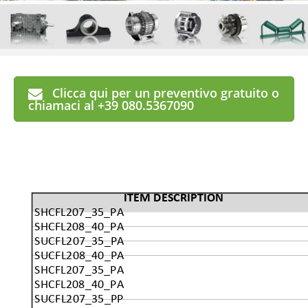
Clicca qui per un preventivo gratuito o
chiamaci al +39 080.5367090
ITEM DESCRIPTION
SHCFL207_35_PA
SHCFL208_40_PA
SUCFL207_35_PA
SUCFL208_40_PA
SHCFL207_35_PA
SHCFL208_40_PA
SUCFL207_35_PP