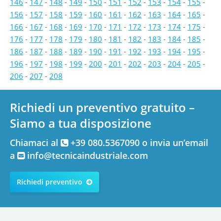
146
-
147
-
148
-
149
-
150
-
151
-
152
-
153
-
154
-
155
-
156
-
157
-
158
-
159
-
160
-
161
-
162
-
163
-
164
-
165
-
166
-
167
-
168
-
169
-
170
-
171
-
172
-
173
-
174
-
175
-
176
-
177
-
178
-
179
-
180
-
181
-
182
-
183
-
184
-
185
-
186
-
187
-
188
-
189
-
190
-
191
-
192
-
193
-
194
-
195
-
196
-
197
-
198
-
199
-
200
-
201
-
202
-
203
-
204
-
205
-
206
-
207
-
208
Richiedi un preventivo gratuito –
Siamo a tua disposizione
Chiamaci al
+39 080.5367090 o invia un’email
a
info@tecnicaindustriale.com
Richiedi preventivo