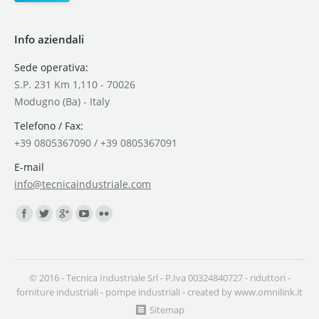
Info aziendali
Sede operativa:
S.P. 231 Km 1,110 - 70026
Modugno (Ba) - Italy
Telefono / Fax:
+39 0805367090 / +39 0805367091
E-mail
info@tecnicaindustriale.com
Find us on:
© 2016 - Tecnica Industriale Srl - P.Iva 00324840727 -
riduttori
-
forniture industriali
-
pompe industriali
- created by
www.omnilink.it
Sitemap