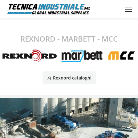
REXNORD - MARBETT - MCC
Rexnord cataloghi