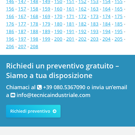
146
-
147
-
148
-
149
-
150
-
151
-
152
-
153
-
154
-
155
-
156
-
157
-
158
-
159
-
160
-
161
-
162
-
163
-
164
-
165
-
166
-
167
-
168
-
169
-
170
-
171
-
172
-
173
-
174
-
175
-
176
-
177
-
178
-
179
-
180
-
181
-
182
-
183
-
184
-
185
-
186
-
187
-
188
-
189
-
190
-
191
-
192
-
193
-
194
-
195
-
196
-
197
-
198
-
199
-
200
-
201
-
202
-
203
-
204
-
205
-
206
-
207
-
208
Richiedi un preventivo gratuito –
Siamo a tua disposizione
Chiamaci al
+39 080.5367090 o invia un’email
a
info@tecnicaindustriale.com
Richiedi preventivo