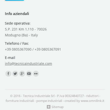
Info aziendali
Sede operativa:
S.P. 231 Km 1,110 - 70026
Modugno (Ba) - Italy
Telefono / Fax:
+39 0805367090 / +39 0805367091
E-mail
info@tecnicaindustriale.com
Find us on:
© 2016 - Tecnica Industriale Srl - P.Iva 00324840727 -
riduttori
-
forniture industriali
-
pompe industriali
- created by
www.omnilink.it
Sitemap