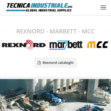
REXNORD - MARBETT - MCC
Rexnord cataloghi