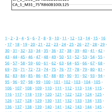
CA_1_M31_75°R860B100L125
1
-
2
-
3
-
4
-
5
-
6
-
7
-
8
-
9
-
10
-
11
-
12
-
13
-
14
-
15
-
16
-
17
-
18
-
19
-
20
-
21
-
22
-
23
-
24
-
25
-
26
-
27
-
28
-
29
-
30
-
31
-
32
-
33
-
34
-
35
-
36
-
37
-
38
-
39
-
40
-
41
-
42
-
43
-
44
-
45
-
46
-
47
-
48
-
49
-
50
-
51
-
52
-
53
-
54
-
55
-
56
-
57
-
58
-
59
-
60
-
61
-
62
-
63
-
64
-
65
-
66
-
67
-
68
-
69
-
70
-
71
-
72
-
73
-
74
-
75
-
76
-
77
-
78
-
79
-
80
-
81
-
82
-
83
-
84
-
85
-
86
-
87
-
88
-
89
-
90
-
91
-
92
-
93
-
94
-
95
-
96
-
97
-
98
-
99
-
100
-
101
-
102
-
103
-
104
-
105
-
106
-
107
-
108
-
109
-
110
-
111
-
112
-
113
-
114
-
115
-
116
-
117
-
118
-
119
-
120
-
121
-
122
-
123
-
124
-
125
-
126
-
127
-
128
-
129
-
130
-
131
-
132
-
133
-
134
-
135
-
136
-
137
-
138
-
139
-
140
-
141
-
142
-
143
-
144
-
145
-