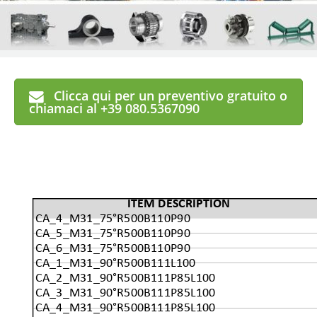
Clicca qui per un preventivo gratuito o
chiamaci al +39 080.5367090
ITEM DESCRIPTION
CA_4_M31_75°R500B110P90
CA_5_M31_75°R500B110P90
CA_6_M31_75°R500B110P90
CA_1_M31_90°R500B111L100
CA_2_M31_90°R500B111P85L100
CA_3_M31_90°R500B111P85L100
CA_4_M31_90°R500B111P85L100