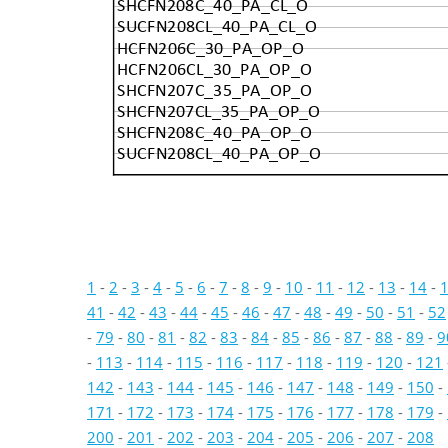
SHCFN208C_40_PA_CL_O
SUCFN208CL_40_PA_CL_O
HCFN206C_30_PA_OP_O
HCFN206CL_30_PA_OP_O
SHCFN207C_35_PA_OP_O
SHCFN207CL_35_PA_OP_O
SHCFN208C_40_PA_OP_O
SUCFN208CL_40_PA_OP_O
1
-
2
-
3
-
4
-
5
-
6
-
7
-
8
-
9
-
10
-
11
-
12
-
13
-
14
-
41
-
42
-
43
-
44
-
45
-
46
-
47
-
48
-
49
-
50
-
51
-
52
-
79
-
80
-
81
-
82
-
83
-
84
-
85
-
86
-
87
-
88
-
89
-
9
-
113
-
114
-
115
-
116
-
117
-
118
-
119
-
120
-
121
142
-
143
-
144
-
145
-
146
-
147
-
148
-
149
-
150
-
171
-
172
-
173
-
174
-
175
-
176
-
177
-
178
-
179
-
200
-
201
-
202
-
203
-
204
-
205
-
206
-
207
-
208