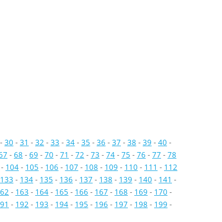
-
30
-
31
-
32
-
33
-
34
-
35
-
36
-
37
-
38
-
39
-
40
-
67
-
68
-
69
-
70
-
71
-
72
-
73
-
74
-
75
-
76
-
77
-
78
-
104
-
105
-
106
-
107
-
108
-
109
-
110
-
111
-
112
133
-
134
-
135
-
136
-
137
-
138
-
139
-
140
-
141
-
62
-
163
-
164
-
165
-
166
-
167
-
168
-
169
-
170
-
91
-
192
-
193
-
194
-
195
-
196
-
197
-
198
-
199
-