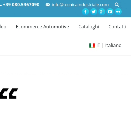
+39 080.5367090
info@tecnicaindustriale.com
deo
Ecommerce Automotive
Cataloghi
Contatti
IT | Italiano