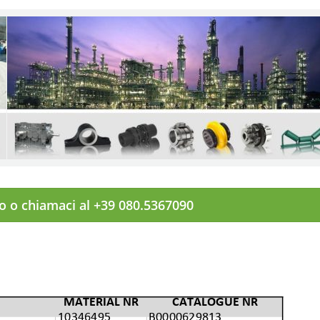
to o chiamaci al +39 080.5367090
MATERIAL NR
CATALOGUE NR
10346495
B0000629813