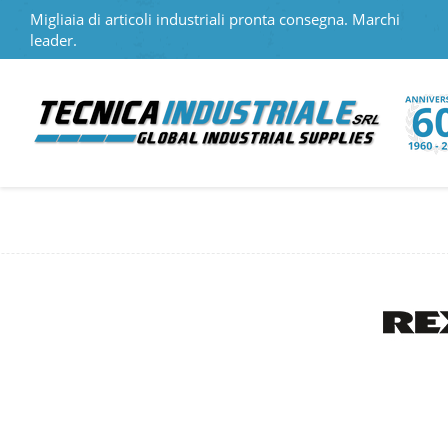
Migliaia di articoli industriali pronta consegna. Marchi
leader.