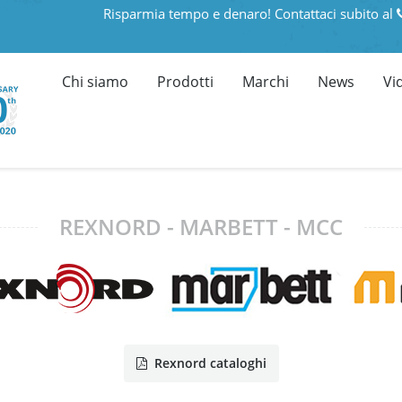
Risparmia tempo e denaro! Contattaci subito al
Chi siamo
Prodotti
Marchi
News
Vi
REXNORD - MARBETT - MCC
Rexnord cataloghi