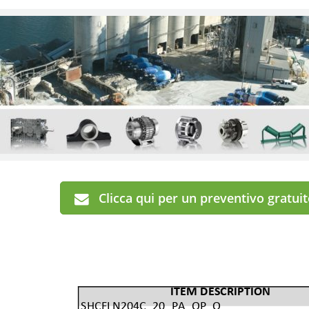
Clicca qui per un preventivo gratui
ITEM DESCRIPTION
SHCFLN204C_20_PA_OP_O