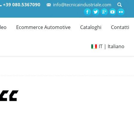
+39 080.5367090
info@tecnicaindustriale.com
deo
Ecommerce Automotive
Cataloghi
Contatti
IT | Italiano