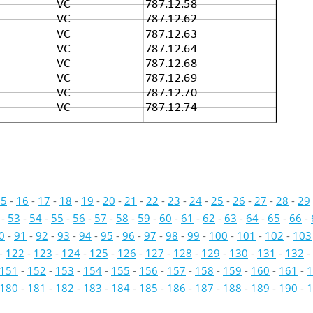
VC
787.12.58
VC
787.12.62
VC
787.12.63
VC
787.12.64
VC
787.12.68
VC
787.12.69
VC
787.12.70
VC
787.12.74
15
-
16
-
17
-
18
-
19
-
20
-
21
-
22
-
23
-
24
-
25
-
26
-
27
-
28
-
29
-
53
-
54
-
55
-
56
-
57
-
58
-
59
-
60
-
61
-
62
-
63
-
64
-
65
-
66
-
0
-
91
-
92
-
93
-
94
-
95
-
96
-
97
-
98
-
99
-
100
-
101
-
102
-
103
-
122
-
123
-
124
-
125
-
126
-
127
-
128
-
129
-
130
-
131
-
132
-
151
-
152
-
153
-
154
-
155
-
156
-
157
-
158
-
159
-
160
-
161
-
1
180
-
181
-
182
-
183
-
184
-
185
-
186
-
187
-
188
-
189
-
190
-
1