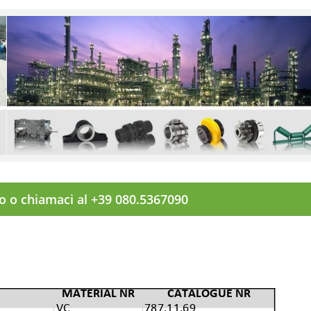
to o chiamaci al +39 080.5367090
MATERIAL NR
CATALOGUE NR
VC
787.11.69