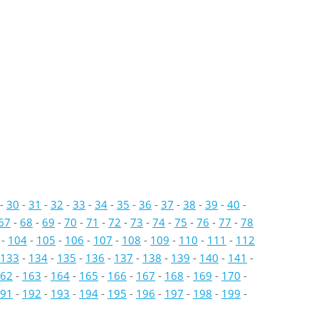
-
30
-
31
-
32
-
33
-
34
-
35
-
36
-
37
-
38
-
39
-
40
-
67
-
68
-
69
-
70
-
71
-
72
-
73
-
74
-
75
-
76
-
77
-
78
-
104
-
105
-
106
-
107
-
108
-
109
-
110
-
111
-
112
133
-
134
-
135
-
136
-
137
-
138
-
139
-
140
-
141
-
62
-
163
-
164
-
165
-
166
-
167
-
168
-
169
-
170
-
91
-
192
-
193
-
194
-
195
-
196
-
197
-
198
-
199
-