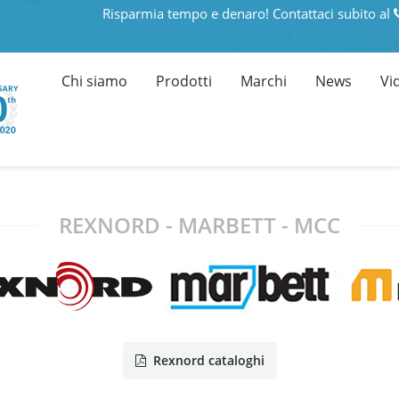
Risparmia tempo e denaro! Contattaci subito al
Chi siamo
Prodotti
Marchi
News
Vi
REXNORD - MARBETT - MCC
Rexnord cataloghi