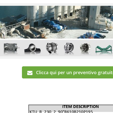
Clicca qui per un preventivo gratui
ITEM DESCRIPTION
KTU_R_230_2_90°R610B210P195