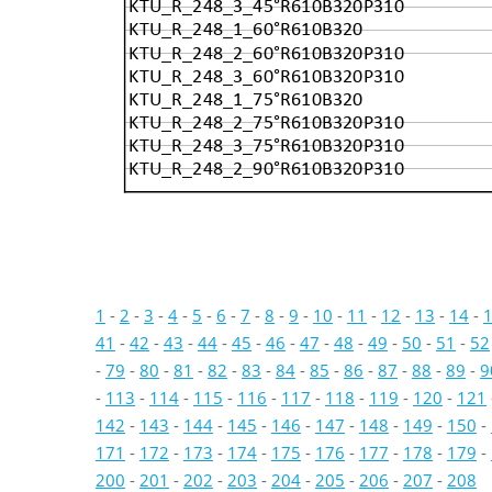
KTU_R_248_3_45°R610B320P310
KTU_R_248_1_60°R610B320
KTU_R_248_2_60°R610B320P310
KTU_R_248_3_60°R610B320P310
KTU_R_248_1_75°R610B320
KTU_R_248_2_75°R610B320P310
KTU_R_248_3_75°R610B320P310
KTU_R_248_2_90°R610B320P310
1
-
2
-
3
-
4
-
5
-
6
-
7
-
8
-
9
-
10
-
11
-
12
-
13
-
14
-
41
-
42
-
43
-
44
-
45
-
46
-
47
-
48
-
49
-
50
-
51
-
52
-
79
-
80
-
81
-
82
-
83
-
84
-
85
-
86
-
87
-
88
-
89
-
9
-
113
-
114
-
115
-
116
-
117
-
118
-
119
-
120
-
121
142
-
143
-
144
-
145
-
146
-
147
-
148
-
149
-
150
-
171
-
172
-
173
-
174
-
175
-
176
-
177
-
178
-
179
-
200
-
201
-
202
-
203
-
204
-
205
-
206
-
207
-
208