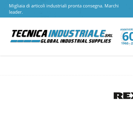
Migliaia di articoli industriali pronta consegna. Marchi
leader.