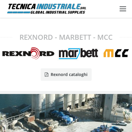
REXNORD - MARBETT - MCC
Rexnord cataloghi