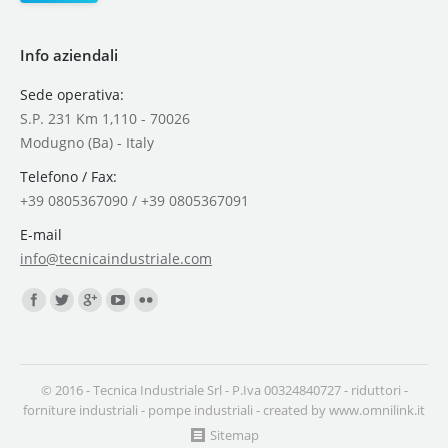
Info aziendali
Sede operativa:
S.P. 231 Km 1,110 - 70026
Modugno (Ba) - Italy
Telefono / Fax:
+39 0805367090 / +39 0805367091
E-mail
info@tecnicaindustriale.com
Find us on:
© 2016 - Tecnica Industriale Srl - P.Iva 00324840727 -
riduttori
-
forniture industriali
-
pompe industriali
- created by
www.omnilink.it
Sitemap