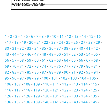
WSM1505-765MM
1
-
2
-
3
-
4
-
5
-
6
-
7
-
8
-
9
-
10
-
11
-
12
-
13
-
14
-
15
-
16
-
17
-
18
-
19
-
20
-
21
-
22
-
23
-
24
-
25
-
26
-
27
-
28
-
29
-
30
-
31
-
32
-
33
-
34
-
35
-
36
-
37
-
38
-
39
-
40
-
41
-
42
-
43
-
44
-
45
-
46
-
47
-
48
-
49
-
50
-
51
-
52
-
53
-
54
-
55
-
56
-
57
-
58
-
59
-
60
-
61
-
62
-
63
-
64
-
65
-
66
-
67
-
68
-
69
-
70
-
71
-
72
-
73
-
74
-
75
-
76
-
77
-
78
-
79
-
80
-
81
-
82
-
83
-
84
-
85
-
86
-
87
-
88
-
89
-
90
-
91
-
92
-
93
-
94
-
95
-
96
-
97
-
98
-
99
-
100
-
101
-
102
-
103
-
104
-
105
-
106
-
107
-
108
-
109
-
110
-
111
-
112
-
113
-
114
-
115
-
116
-
117
-
118
-
119
-
120
-
121
-
122
-
123
-
124
-
125
-
126
-
127
-
128
-
129
-
130
-
131
-
132
-
133
-
134
-
135
-
136
-
137
-
138
-
139
-
140
-
141
-
142
-
143
-
144
-
145
-