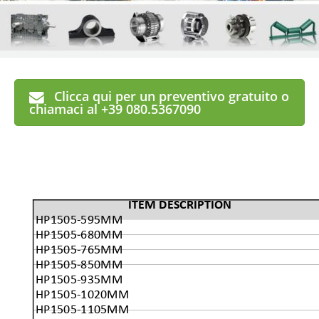
Clicca qui per un preventivo gratuito o
chiamaci al +39 080.5367090
ITEM DESCRIPTION
HP1505-595MM
HP1505-680MM
HP1505-765MM
HP1505-850MM
HP1505-935MM
HP1505-1020MM
HP1505-1105MM