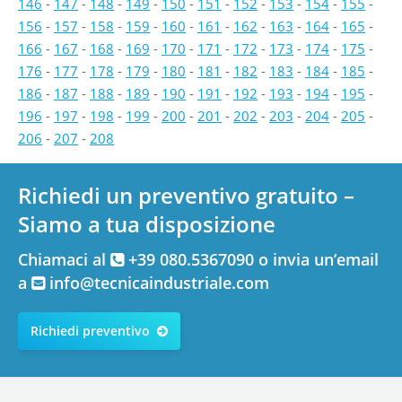
146
-
147
-
148
-
149
-
150
-
151
-
152
-
153
-
154
-
155
-
156
-
157
-
158
-
159
-
160
-
161
-
162
-
163
-
164
-
165
-
166
-
167
-
168
-
169
-
170
-
171
-
172
-
173
-
174
-
175
-
176
-
177
-
178
-
179
-
180
-
181
-
182
-
183
-
184
-
185
-
186
-
187
-
188
-
189
-
190
-
191
-
192
-
193
-
194
-
195
-
196
-
197
-
198
-
199
-
200
-
201
-
202
-
203
-
204
-
205
-
206
-
207
-
208
Richiedi un preventivo gratuito –
Siamo a tua disposizione
Chiamaci al
+39 080.5367090 o invia un’email
a
info@tecnicaindustriale.com
Richiedi preventivo