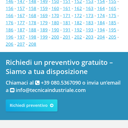
146
-
147
-
148
-
149
-
150
-
151
-
152
-
153
-
154
-
155
-
156
-
157
-
158
-
159
-
160
-
161
-
162
-
163
-
164
-
165
-
166
-
167
-
168
-
169
-
170
-
171
-
172
-
173
-
174
-
175
-
176
-
177
-
178
-
179
-
180
-
181
-
182
-
183
-
184
-
185
-
186
-
187
-
188
-
189
-
190
-
191
-
192
-
193
-
194
-
195
-
196
-
197
-
198
-
199
-
200
-
201
-
202
-
203
-
204
-
205
-
206
-
207
-
208
Richiedi un preventivo gratuito –
Siamo a tua disposizione
Chiamaci al
+39 080.5367090 o invia un’email
a
info@tecnicaindustriale.com
Richiedi preventivo