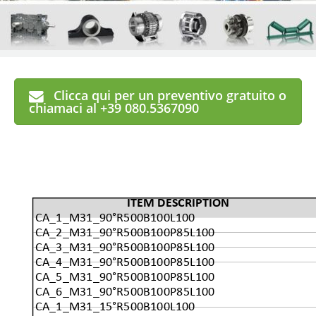
Clicca qui per un preventivo gratuito o
chiamaci al +39 080.5367090
ITEM DESCRIPTION
CA_1_M31_90°R500B100L100
CA_2_M31_90°R500B100P85L100
CA_3_M31_90°R500B100P85L100
CA_4_M31_90°R500B100P85L100
CA_5_M31_90°R500B100P85L100
CA_6_M31_90°R500B100P85L100
CA_1_M31_15°R500B100L100