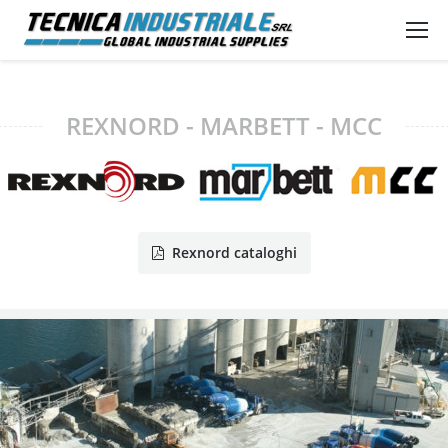
REXNORD - MARBETT - MCC
Rexnord cataloghi