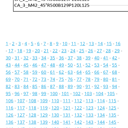
CA_3_M42_45°R500B129P120L125
1
-
2
-
3
-
4
-
5
-
6
-
7
-
8
-
9
-
10
-
11
-
12
-
13
-
14
-
15
-
16
-
17
-
18
-
19
-
20
-
21
-
22
-
23
-
24
-
25
-
26
-
27
-
28
-
29
-
30
-
31
-
32
-
33
-
34
-
35
-
36
-
37
-
38
-
39
-
40
-
41
-
42
-
43
-
44
-
45
-
46
-
47
-
48
-
49
-
50
-
51
-
52
-
53
-
54
-
55
-
56
-
57
-
58
-
59
-
60
-
61
-
62
-
63
-
64
-
65
-
66
-
67
-
68
-
69
-
70
-
71
-
72
-
73
-
74
-
75
-
76
-
77
-
78
-
79
-
80
-
81
-
82
-
83
-
84
-
85
-
86
-
87
-
88
-
89
-
90
-
91
-
92
-
93
-
94
-
95
-
96
-
97
-
98
-
99
-
100
-
101
-
102
-
103
-
104
-
105
-
106
-
107
-
108
-
109
-
110
-
111
-
112
-
113
-
114
-
115
-
116
-
117
-
118
-
119
-
120
-
121
-
122
-
123
-
124
-
125
-
126
-
127
-
128
-
129
-
130
-
131
-
132
-
133
-
134
-
135
-
136
-
137
-
138
-
139
-
140
-
141
-
142
-
143
-
144
-
145
-