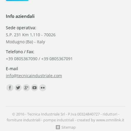
Info aziendali
Sede operativa:
S.P. 231 Km 1,110 - 70026
Modugno (Ba) - Italy
Telefono / Fax:
+39 0805367090 / +39 0805367091
E-mail
info@tecnicaindustriale.com
Find us on:
© 2016 - Tecnica Industriale Srl - P.Iva 00324840727 -
riduttori
-
forniture industriali
-
pompe industriali
- created by
www.omnilink.it
Sitemap