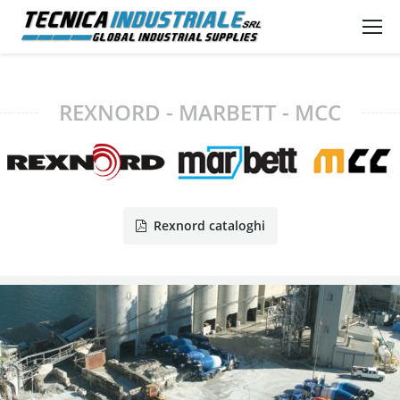
REXNORD - MARBETT - MCC
Rexnord cataloghi