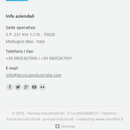
Info aziendali
Sede operativa:
S.P. 231 Km 1,110 - 70026
Modugno (Ba) - Italy
Telefono / Fax:
+39 0805367090 / +39 0805367091
E-mail
info@tecnicaindustriale.com
Find us on:
© 2016 - Tecnica Industriale Srl - P.Iva 00324840727 -
riduttori
-
forniture industriali
-
pompe industriali
- created by
www.omnilink.it
Sitemap