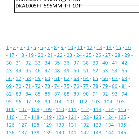
DKA1005FT-595MM_PT-1DP
1
-
2
-
3
-
4
-
5
-
6
-
7
-
8
-
9
-
10
-
11
-
12
-
13
-
14
-
15
-
16
-
17
-
18
-
19
-
20
-
21
-
22
-
23
-
24
-
25
-
26
-
27
-
28
-
29
-
30
-
31
-
32
-
33
-
34
-
35
-
36
-
37
-
38
-
39
-
40
-
41
-
42
-
43
-
44
-
45
-
46
-
47
-
48
-
49
-
50
-
51
-
52
-
53
-
54
-
55
-
56
-
57
-
58
-
59
-
60
-
61
-
62
-
63
-
64
-
65
-
66
-
67
-
68
-
69
-
70
-
71
-
72
-
73
-
74
-
75
-
76
-
77
-
78
-
79
-
80
-
81
-
82
-
83
-
84
-
85
-
86
-
87
-
88
-
89
-
90
-
91
-
92
-
93
-
94
-
95
-
96
-
97
-
98
-
99
-
100
-
101
-
102
-
103
-
104
-
105
-
106
-
107
-
108
-
109
-
110
-
111
-
112
-
113
-
114
-
115
-
116
-
117
-
118
-
119
-
120
-
121
-
122
-
123
-
124
-
125
-
126
-
127
-
128
-
129
-
130
-
131
-
132
-
133
-
134
-
135
-
136
-
137
-
138
-
139
-
140
-
141
-
142
-
143
-
144
-
145
-