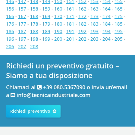
146
-
147
-
148
-
149
-
150
-
151
-
152
-
153
-
154
-
155
-
156
-
157
-
158
-
159
-
160
-
161
-
162
-
163
-
164
-
165
-
166
-
167
-
168
-
169
-
170
-
171
-
172
-
173
-
174
-
175
-
176
-
177
-
178
-
179
-
180
-
181
-
182
-
183
-
184
-
185
-
186
-
187
-
188
-
189
-
190
-
191
-
192
-
193
-
194
-
195
-
196
-
197
-
198
-
199
-
200
-
201
-
202
-
203
-
204
-
205
-
206
-
207
-
208
Richiedi un preventivo gratuito –
Siamo a tua disposizione
Chiamaci al
+39 080.5367090 o invia un’email
a
info@tecnicaindustriale.com
Richiedi preventivo