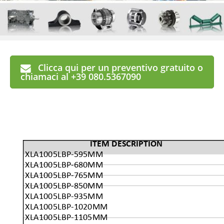
Clicca qui per un preventivo gratuito o
chiamaci al +39 080.5367090
ITEM DESCRIPTION
XLA1005LBP-595MM
XLA1005LBP-680MM
XLA1005LBP-765MM
XLA1005LBP-850MM
XLA1005LBP-935MM
XLA1005LBP-1020MM
XLA1005LBP-1105MM