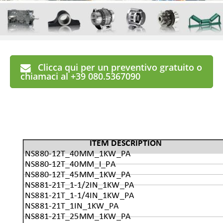
Clicca qui per un preventivo gratuito o
chiamaci al +39 080.5367090
ITEM DESCRIPTION
NS880-12T_40MM_1KW_PA
NS880-12T_40MM_I_PA
NS880-12T_45MM_1KW_PA
NS881-21T_1-1/2IN_1KW_PA
NS881-21T_1-1/4IN_1KW_PA
NS881-21T_1IN_1KW_PA
NS881-21T_25MM_1KW_PA