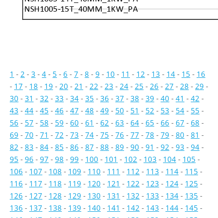
NSH1005-15T_40MM_1KW_PA
1
-
2
-
3
-
4
-
5
-
6
-
7
-
8
-
9
-
10
-
11
-
12
-
13
-
14
-
15
-
16
-
17
-
18
-
19
-
20
-
21
-
22
-
23
-
24
-
25
-
26
-
27
-
28
-
29
-
30
-
31
-
32
-
33
-
34
-
35
-
36
-
37
-
38
-
39
-
40
-
41
-
42
-
43
-
44
-
45
-
46
-
47
-
48
-
49
-
50
-
51
-
52
-
53
-
54
-
55
-
56
-
57
-
58
-
59
-
60
-
61
-
62
-
63
-
64
-
65
-
66
-
67
-
68
-
69
-
70
-
71
-
72
-
73
-
74
-
75
-
76
-
77
-
78
-
79
-
80
-
81
-
82
-
83
-
84
-
85
-
86
-
87
-
88
-
89
-
90
-
91
-
92
-
93
-
94
-
95
-
96
-
97
-
98
-
99
-
100
-
101
-
102
-
103
-
104
-
105
-
106
-
107
-
108
-
109
-
110
-
111
-
112
-
113
-
114
-
115
-
116
-
117
-
118
-
119
-
120
-
121
-
122
-
123
-
124
-
125
-
126
-
127
-
128
-
129
-
130
-
131
-
132
-
133
-
134
-
135
-
136
-
137
-
138
-
139
-
140
-
141
-
142
-
143
-
144
-
145
-