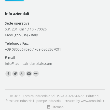
Info aziendali
Sede operativa:
S.P. 231 Km 1,110 - 70026
Modugno (Ba) - Italy
Telefono / Fax:
+39 0805367090 / +39 0805367091
E-mail
info@tecnicaindustriale.com
Find us on:
© 2016 - Tecnica Industriale Srl - P.Iva 00324840727 -
riduttori
-
forniture industriali
-
pompe industriali
- created by
www.omnilink.it
Sitemap