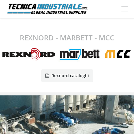
REXNORD - MARBETT - MCC
Rexnord cataloghi