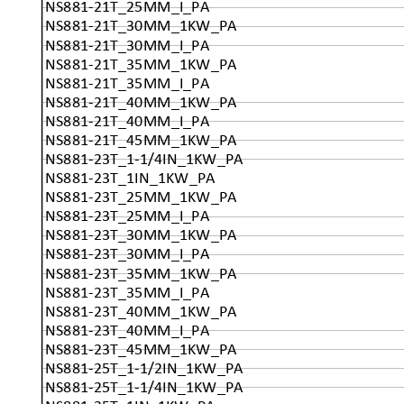
NS881-21T_25MM_I_PA
NS881-21T_30MM_1KW_PA
NS881-21T_30MM_I_PA
NS881-21T_35MM_1KW_PA
NS881-21T_35MM_I_PA
NS881-21T_40MM_1KW_PA
NS881-21T_40MM_I_PA
NS881-21T_45MM_1KW_PA
NS881-23T_1-1/4IN_1KW_PA
NS881-23T_1IN_1KW_PA
NS881-23T_25MM_1KW_PA
NS881-23T_25MM_I_PA
NS881-23T_30MM_1KW_PA
NS881-23T_30MM_I_PA
NS881-23T_35MM_1KW_PA
NS881-23T_35MM_I_PA
NS881-23T_40MM_1KW_PA
NS881-23T_40MM_I_PA
NS881-23T_45MM_1KW_PA
NS881-25T_1-1/2IN_1KW_PA
NS881-25T_1-1/4IN_1KW_PA