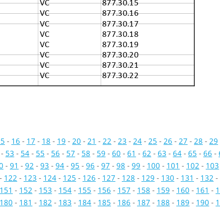
VC
877.30.15
VC
877.30.16
VC
877.30.17
VC
877.30.18
VC
877.30.19
VC
877.30.20
VC
877.30.21
VC
877.30.22
15
-
16
-
17
-
18
-
19
-
20
-
21
-
22
-
23
-
24
-
25
-
26
-
27
-
28
-
29
-
53
-
54
-
55
-
56
-
57
-
58
-
59
-
60
-
61
-
62
-
63
-
64
-
65
-
66
-
0
-
91
-
92
-
93
-
94
-
95
-
96
-
97
-
98
-
99
-
100
-
101
-
102
-
103
-
122
-
123
-
124
-
125
-
126
-
127
-
128
-
129
-
130
-
131
-
132
-
151
-
152
-
153
-
154
-
155
-
156
-
157
-
158
-
159
-
160
-
161
-
1
180
-
181
-
182
-
183
-
184
-
185
-
186
-
187
-
188
-
189
-
190
-
1