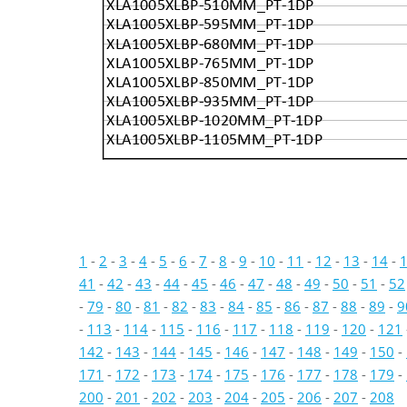
XLA1005XLBP-510MM_PT-1DP
XLA1005XLBP-595MM_PT-1DP
XLA1005XLBP-680MM_PT-1DP
XLA1005XLBP-765MM_PT-1DP
XLA1005XLBP-850MM_PT-1DP
XLA1005XLBP-935MM_PT-1DP
XLA1005XLBP-1020MM_PT-1DP
XLA1005XLBP-1105MM_PT-1DP
1
-
2
-
3
-
4
-
5
-
6
-
7
-
8
-
9
-
10
-
11
-
12
-
13
-
14
-
41
-
42
-
43
-
44
-
45
-
46
-
47
-
48
-
49
-
50
-
51
-
52
-
79
-
80
-
81
-
82
-
83
-
84
-
85
-
86
-
87
-
88
-
89
-
9
-
113
-
114
-
115
-
116
-
117
-
118
-
119
-
120
-
121
142
-
143
-
144
-
145
-
146
-
147
-
148
-
149
-
150
-
171
-
172
-
173
-
174
-
175
-
176
-
177
-
178
-
179
-
200
-
201
-
202
-
203
-
204
-
205
-
206
-
207
-
208