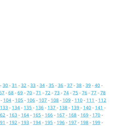
-
30
-
31
-
32
-
33
-
34
-
35
-
36
-
37
-
38
-
39
-
40
-
67
-
68
-
69
-
70
-
71
-
72
-
73
-
74
-
75
-
76
-
77
-
78
-
104
-
105
-
106
-
107
-
108
-
109
-
110
-
111
-
112
133
-
134
-
135
-
136
-
137
-
138
-
139
-
140
-
141
-
62
-
163
-
164
-
165
-
166
-
167
-
168
-
169
-
170
-
91
-
192
-
193
-
194
-
195
-
196
-
197
-
198
-
199
-