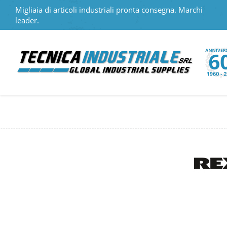
Migliaia di articoli industriali pronta consegna. Marchi
leader.