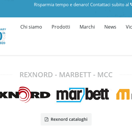
Risparmia tempo e denaro! Contattaci subito al
Chi siamo
Prodotti
Marchi
News
Vi
REXNORD - MARBETT - MCC
Rexnord cataloghi