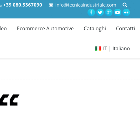
+39 080.5367090
info@tecnicaindustriale.com
deo
Ecommerce Automotive
Cataloghi
Contatti
IT | Italiano