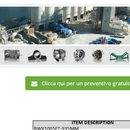
Clicca qui per un preventivo gratui
ITEM DESCRIPTION
BWX1005FT-935MM