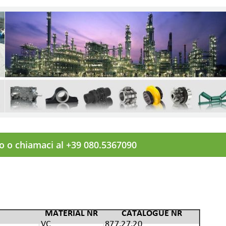
to o chiamaci al +39 080.5367090
MATERIAL NR
CATALOGUE NR
VC
877.27.20