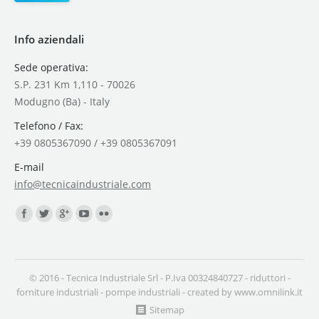
Info aziendali
Sede operativa:
S.P. 231 Km 1,110 - 70026
Modugno (Ba) - Italy
Telefono / Fax:
+39 0805367090 / +39 0805367091
E-mail
info@tecnicaindustriale.com
Find us on:
© 2016 - Tecnica Industriale Srl - P.Iva 00324840727 -
riduttori
-
forniture industriali
-
pompe industriali
- created by
www.omnilink.it
Sitemap