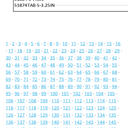
S1874TAB S-3.25IN
1
-
2
-
3
-
4
-
5
-
6
-
7
-
8
-
9
-
10
-
11
-
12
-
13
-
14
-
15
-
16
-
17
-
18
-
19
-
20
-
21
-
22
-
23
-
24
-
25
-
26
-
27
-
28
-
29
-
30
-
31
-
32
-
33
-
34
-
35
-
36
-
37
-
38
-
39
-
40
-
41
-
42
-
43
-
44
-
45
-
46
-
47
-
48
-
49
-
50
-
51
-
52
-
53
-
54
-
55
-
56
-
57
-
58
-
59
-
60
-
61
-
62
-
63
-
64
-
65
-
66
-
67
-
68
-
69
-
70
-
71
-
72
-
73
-
74
-
75
-
76
-
77
-
78
-
79
-
80
-
81
-
82
-
83
-
84
-
85
-
86
-
87
-
88
-
89
-
90
-
91
-
92
-
93
-
94
-
95
-
96
-
97
-
98
-
99
-
100
-
101
-
102
-
103
-
104
-
105
-
106
-
107
-
108
-
109
-
110
-
111
-
112
-
113
-
114
-
115
-
116
-
117
-
118
-
119
-
120
-
121
-
122
-
123
-
124
-
125
-
126
-
127
-
128
-
129
-
130
-
131
-
132
-
133
-
134
-
135
-
136
-
137
-
138
-
139
-
140
-
141
-
142
-
143
-
144
-
145
-