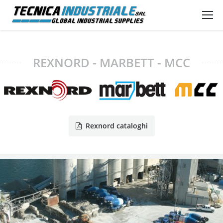
REXNORD - MARBETT - MCC
Rexnord cataloghi