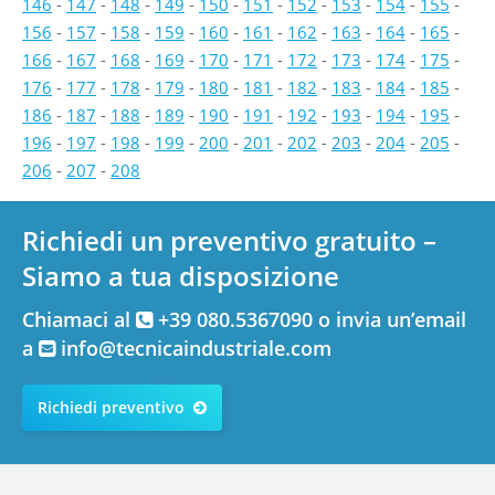
146
-
147
-
148
-
149
-
150
-
151
-
152
-
153
-
154
-
155
-
156
-
157
-
158
-
159
-
160
-
161
-
162
-
163
-
164
-
165
-
166
-
167
-
168
-
169
-
170
-
171
-
172
-
173
-
174
-
175
-
176
-
177
-
178
-
179
-
180
-
181
-
182
-
183
-
184
-
185
-
186
-
187
-
188
-
189
-
190
-
191
-
192
-
193
-
194
-
195
-
196
-
197
-
198
-
199
-
200
-
201
-
202
-
203
-
204
-
205
-
206
-
207
-
208
Richiedi un preventivo gratuito –
Siamo a tua disposizione
Chiamaci al
+39 080.5367090 o invia un’email
a
info@tecnicaindustriale.com
Richiedi preventivo