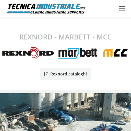
REXNORD - MARBETT - MCC
Rexnord cataloghi