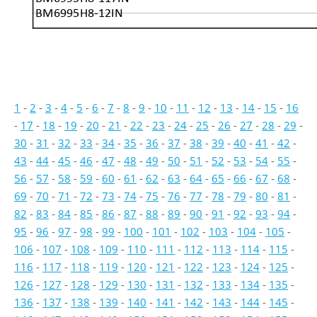
BM6995H8-12IN
1
-
2
-
3
-
4
-
5
-
6
-
7
-
8
-
9
-
10
-
11
-
12
-
13
-
14
-
15
-
16
-
17
-
18
-
19
-
20
-
21
-
22
-
23
-
24
-
25
-
26
-
27
-
28
-
29
-
30
-
31
-
32
-
33
-
34
-
35
-
36
-
37
-
38
-
39
-
40
-
41
-
42
-
43
-
44
-
45
-
46
-
47
-
48
-
49
-
50
-
51
-
52
-
53
-
54
-
55
-
56
-
57
-
58
-
59
-
60
-
61
-
62
-
63
-
64
-
65
-
66
-
67
-
68
-
69
-
70
-
71
-
72
-
73
-
74
-
75
-
76
-
77
-
78
-
79
-
80
-
81
-
82
-
83
-
84
-
85
-
86
-
87
-
88
-
89
-
90
-
91
-
92
-
93
-
94
-
95
-
96
-
97
-
98
-
99
-
100
-
101
-
102
-
103
-
104
-
105
-
106
-
107
-
108
-
109
-
110
-
111
-
112
-
113
-
114
-
115
-
116
-
117
-
118
-
119
-
120
-
121
-
122
-
123
-
124
-
125
-
126
-
127
-
128
-
129
-
130
-
131
-
132
-
133
-
134
-
135
-
136
-
137
-
138
-
139
-
140
-
141
-
142
-
143
-
144
-
145
-