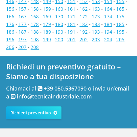
146
-
147
-
148
-
149
-
150
-
151
-
152
-
153
-
154
-
155
-
156
-
157
-
158
-
159
-
160
-
161
-
162
-
163
-
164
-
165
-
166
-
167
-
168
-
169
-
170
-
171
-
172
-
173
-
174
-
175
-
176
-
177
-
178
-
179
-
180
-
181
-
182
-
183
-
184
-
185
-
186
-
187
-
188
-
189
-
190
-
191
-
192
-
193
-
194
-
195
-
196
-
197
-
198
-
199
-
200
-
201
-
202
-
203
-
204
-
205
-
206
-
207
-
208
Richiedi un preventivo gratuito –
Siamo a tua disposizione
Chiamaci al
+39 080.5367090 o invia un’email
a
info@tecnicaindustriale.com
Richiedi preventivo