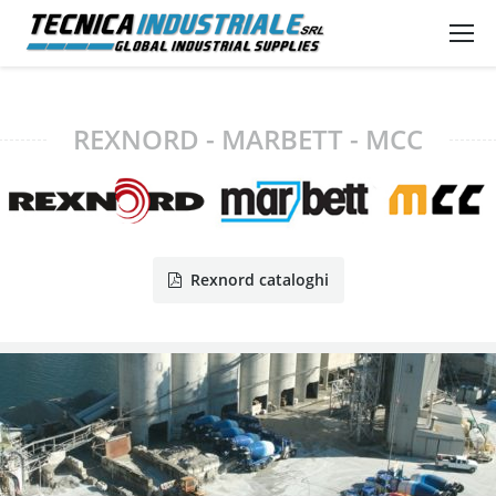
REXNORD - MARBETT - MCC
Rexnord cataloghi