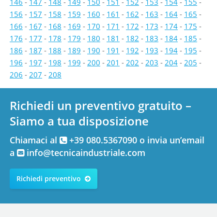
146
-
147
-
148
-
149
-
150
-
151
-
152
-
153
-
154
-
155
-
156
-
157
-
158
-
159
-
160
-
161
-
162
-
163
-
164
-
165
-
166
-
167
-
168
-
169
-
170
-
171
-
172
-
173
-
174
-
175
-
176
-
177
-
178
-
179
-
180
-
181
-
182
-
183
-
184
-
185
-
186
-
187
-
188
-
189
-
190
-
191
-
192
-
193
-
194
-
195
-
196
-
197
-
198
-
199
-
200
-
201
-
202
-
203
-
204
-
205
-
206
-
207
-
208
Richiedi un preventivo gratuito –
Siamo a tua disposizione
Chiamaci al
+39 080.5367090 o invia un’email
a
info@tecnicaindustriale.com
Richiedi preventivo