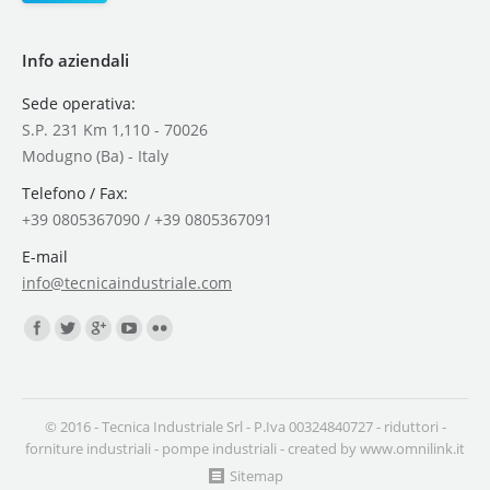
Info aziendali
Sede operativa:
S.P. 231 Km 1,110 - 70026
Modugno (Ba) - Italy
Telefono / Fax:
+39 0805367090 / +39 0805367091
E-mail
info@tecnicaindustriale.com
Find us on:
© 2016 - Tecnica Industriale Srl - P.Iva 00324840727 -
riduttori
-
forniture industriali
-
pompe industriali
- created by
www.omnilink.it
Sitemap