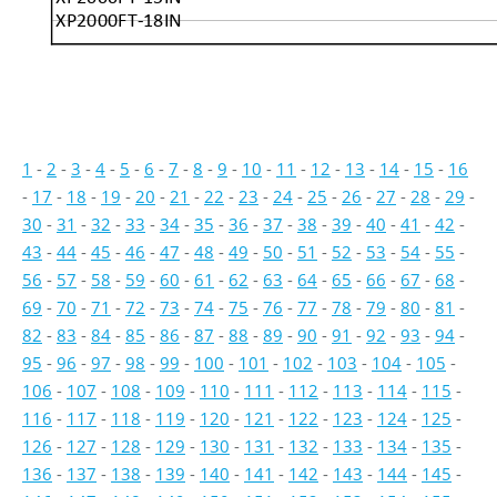
XP2000FT-18IN
1
-
2
-
3
-
4
-
5
-
6
-
7
-
8
-
9
-
10
-
11
-
12
-
13
-
14
-
15
-
16
-
17
-
18
-
19
-
20
-
21
-
22
-
23
-
24
-
25
-
26
-
27
-
28
-
29
-
30
-
31
-
32
-
33
-
34
-
35
-
36
-
37
-
38
-
39
-
40
-
41
-
42
-
43
-
44
-
45
-
46
-
47
-
48
-
49
-
50
-
51
-
52
-
53
-
54
-
55
-
56
-
57
-
58
-
59
-
60
-
61
-
62
-
63
-
64
-
65
-
66
-
67
-
68
-
69
-
70
-
71
-
72
-
73
-
74
-
75
-
76
-
77
-
78
-
79
-
80
-
81
-
82
-
83
-
84
-
85
-
86
-
87
-
88
-
89
-
90
-
91
-
92
-
93
-
94
-
95
-
96
-
97
-
98
-
99
-
100
-
101
-
102
-
103
-
104
-
105
-
106
-
107
-
108
-
109
-
110
-
111
-
112
-
113
-
114
-
115
-
116
-
117
-
118
-
119
-
120
-
121
-
122
-
123
-
124
-
125
-
126
-
127
-
128
-
129
-
130
-
131
-
132
-
133
-
134
-
135
-
136
-
137
-
138
-
139
-
140
-
141
-
142
-
143
-
144
-
145
-