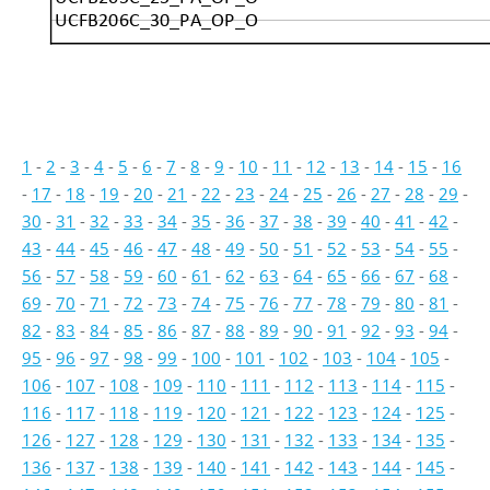
UCFB206C_30_PA_OP_O
1
-
2
-
3
-
4
-
5
-
6
-
7
-
8
-
9
-
10
-
11
-
12
-
13
-
14
-
15
-
16
-
17
-
18
-
19
-
20
-
21
-
22
-
23
-
24
-
25
-
26
-
27
-
28
-
29
-
30
-
31
-
32
-
33
-
34
-
35
-
36
-
37
-
38
-
39
-
40
-
41
-
42
-
43
-
44
-
45
-
46
-
47
-
48
-
49
-
50
-
51
-
52
-
53
-
54
-
55
-
56
-
57
-
58
-
59
-
60
-
61
-
62
-
63
-
64
-
65
-
66
-
67
-
68
-
69
-
70
-
71
-
72
-
73
-
74
-
75
-
76
-
77
-
78
-
79
-
80
-
81
-
82
-
83
-
84
-
85
-
86
-
87
-
88
-
89
-
90
-
91
-
92
-
93
-
94
-
95
-
96
-
97
-
98
-
99
-
100
-
101
-
102
-
103
-
104
-
105
-
106
-
107
-
108
-
109
-
110
-
111
-
112
-
113
-
114
-
115
-
116
-
117
-
118
-
119
-
120
-
121
-
122
-
123
-
124
-
125
-
126
-
127
-
128
-
129
-
130
-
131
-
132
-
133
-
134
-
135
-
136
-
137
-
138
-
139
-
140
-
141
-
142
-
143
-
144
-
145
-