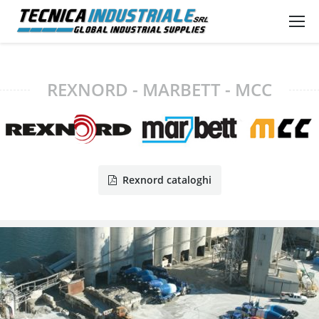
REXNORD - MARBETT - MCC
Rexnord cataloghi