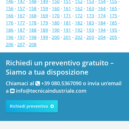
146
-
147
-
148
-
149
-
150
-
151
-
152
-
153
-
154
-
155
-
156
-
157
-
158
-
159
-
160
-
161
-
162
-
163
-
164
-
165
-
166
-
167
-
168
-
169
-
170
-
171
-
172
-
173
-
174
-
175
-
176
-
177
-
178
-
179
-
180
-
181
-
182
-
183
-
184
-
185
-
186
-
187
-
188
-
189
-
190
-
191
-
192
-
193
-
194
-
195
-
196
-
197
-
198
-
199
-
200
-
201
-
202
-
203
-
204
-
205
-
206
-
207
-
208
Richiedi un preventivo gratuito –
Siamo a tua disposizione
Chiamaci al
+39 080.5367090 o invia un’email
a
info@tecnicaindustriale.com
Richiedi preventivo