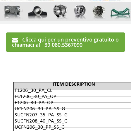
Clicca qui per un preventivo gratuito o
chiamaci al +39 080.5367090
ITEM DESCRIPTION
F1206_30_PA_CL
FC1206_30_PA_OP
F1206_30_PA_OP
UCFN206_30_PA_SS_G
SUCFN207_35_PA_SS_G
SUCFN208_40_PA_SS_G
UCFN206_30_PP_SS_G