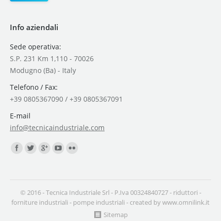
Info aziendali
Sede operativa:
S.P. 231 Km 1,110 - 70026
Modugno (Ba) - Italy
Telefono / Fax:
+39 0805367090 / +39 0805367091
E-mail
info@tecnicaindustriale.com
Find us on:
© 2016 - Tecnica Industriale Srl - P.Iva 00324840727 -
riduttori
-
forniture industriali
-
pompe industriali
- created by
www.omnilink.it
Sitemap