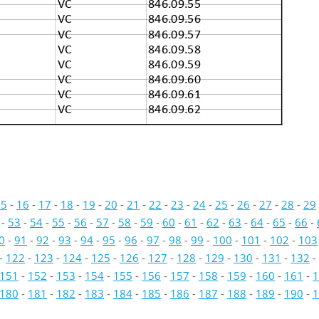
VC
846.09.55
VC
846.09.56
VC
846.09.57
VC
846.09.58
VC
846.09.59
VC
846.09.60
VC
846.09.61
VC
846.09.62
15
-
16
-
17
-
18
-
19
-
20
-
21
-
22
-
23
-
24
-
25
-
26
-
27
-
28
-
29
-
53
-
54
-
55
-
56
-
57
-
58
-
59
-
60
-
61
-
62
-
63
-
64
-
65
-
66
-
0
-
91
-
92
-
93
-
94
-
95
-
96
-
97
-
98
-
99
-
100
-
101
-
102
-
103
-
122
-
123
-
124
-
125
-
126
-
127
-
128
-
129
-
130
-
131
-
132
-
151
-
152
-
153
-
154
-
155
-
156
-
157
-
158
-
159
-
160
-
161
-
1
180
-
181
-
182
-
183
-
184
-
185
-
186
-
187
-
188
-
189
-
190
-
1