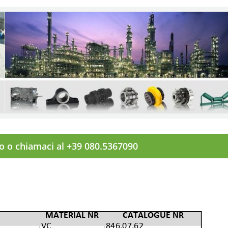
to o chiamaci al +39 080.5367090
MATERIAL NR
CATALOGUE NR
VC
846.07.62