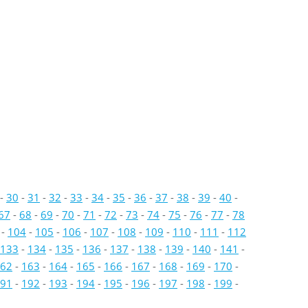
-
30
-
31
-
32
-
33
-
34
-
35
-
36
-
37
-
38
-
39
-
40
-
67
-
68
-
69
-
70
-
71
-
72
-
73
-
74
-
75
-
76
-
77
-
78
-
104
-
105
-
106
-
107
-
108
-
109
-
110
-
111
-
112
133
-
134
-
135
-
136
-
137
-
138
-
139
-
140
-
141
-
62
-
163
-
164
-
165
-
166
-
167
-
168
-
169
-
170
-
91
-
192
-
193
-
194
-
195
-
196
-
197
-
198
-
199
-