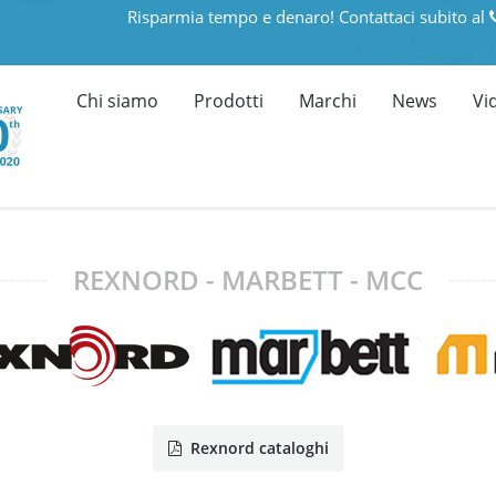
Risparmia tempo e denaro! Contattaci subito al
Chi siamo
Prodotti
Marchi
News
Vi
REXNORD - MARBETT - MCC
Rexnord cataloghi