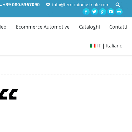
+39 080.5367090
info@tecnicaindustriale.com
deo
Ecommerce Automotive
Cataloghi
Contatti
IT | Italiano