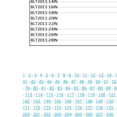
BLT2011-14IN
BLT2011-16IN
BLT2011-18IN
BLT2011-20IN
BLT2011-22IN
BLT2011-24IN
BLT2011-26IN
BLT2011-28IN
1
-
2
-
3
-
4
-
5
-
6
-
7
-
8
-
9
-
10
-
11
-
12
-
13
-
14
-
41
-
42
-
43
-
44
-
45
-
46
-
47
-
48
-
49
-
50
-
51
-
52
-
79
-
80
-
81
-
82
-
83
-
84
-
85
-
86
-
87
-
88
-
89
-
9
-
113
-
114
-
115
-
116
-
117
-
118
-
119
-
120
-
121
142
-
143
-
144
-
145
-
146
-
147
-
148
-
149
-
150
-
171
-
172
-
173
-
174
-
175
-
176
-
177
-
178
-
179
-
200
-
201
-
202
-
203
-
204
-
205
-
206
-
207
-
208