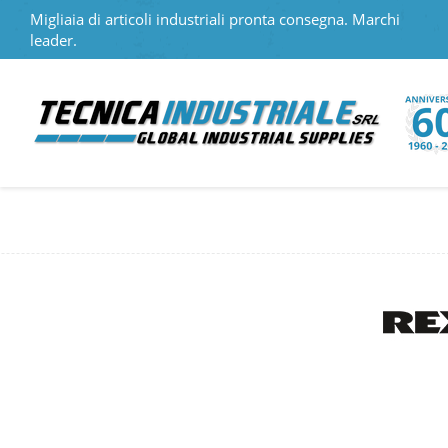
Migliaia di articoli industriali pronta consegna. Marchi
leader.