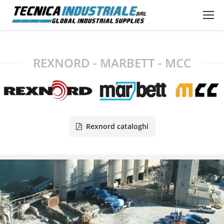
REXNORD - MARBETT - MCC
Rexnord cataloghi