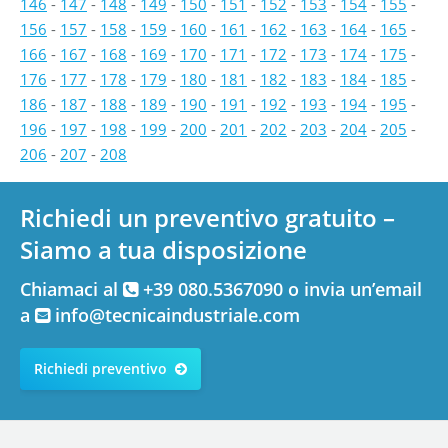
146
-
147
-
148
-
149
-
150
-
151
-
152
-
153
-
154
-
155
-
156
-
157
-
158
-
159
-
160
-
161
-
162
-
163
-
164
-
165
-
166
-
167
-
168
-
169
-
170
-
171
-
172
-
173
-
174
-
175
-
176
-
177
-
178
-
179
-
180
-
181
-
182
-
183
-
184
-
185
-
186
-
187
-
188
-
189
-
190
-
191
-
192
-
193
-
194
-
195
-
196
-
197
-
198
-
199
-
200
-
201
-
202
-
203
-
204
-
205
-
206
-
207
-
208
Richiedi un preventivo gratuito –
Siamo a tua disposizione
Chiamaci al
+39 080.5367090 o invia un’email
a
info@tecnicaindustriale.com
Richiedi preventivo