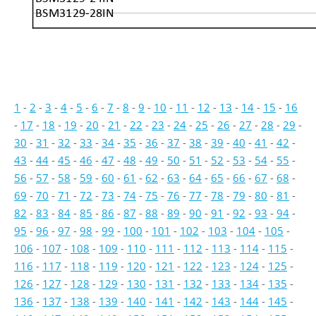
BSM3129-28IN
1
-
2
-
3
-
4
-
5
-
6
-
7
-
8
-
9
-
10
-
11
-
12
-
13
-
14
-
15
-
16
-
17
-
18
-
19
-
20
-
21
-
22
-
23
-
24
-
25
-
26
-
27
-
28
-
29
-
30
-
31
-
32
-
33
-
34
-
35
-
36
-
37
-
38
-
39
-
40
-
41
-
42
-
43
-
44
-
45
-
46
-
47
-
48
-
49
-
50
-
51
-
52
-
53
-
54
-
55
-
56
-
57
-
58
-
59
-
60
-
61
-
62
-
63
-
64
-
65
-
66
-
67
-
68
-
69
-
70
-
71
-
72
-
73
-
74
-
75
-
76
-
77
-
78
-
79
-
80
-
81
-
82
-
83
-
84
-
85
-
86
-
87
-
88
-
89
-
90
-
91
-
92
-
93
-
94
-
95
-
96
-
97
-
98
-
99
-
100
-
101
-
102
-
103
-
104
-
105
-
106
-
107
-
108
-
109
-
110
-
111
-
112
-
113
-
114
-
115
-
116
-
117
-
118
-
119
-
120
-
121
-
122
-
123
-
124
-
125
-
126
-
127
-
128
-
129
-
130
-
131
-
132
-
133
-
134
-
135
-
136
-
137
-
138
-
139
-
140
-
141
-
142
-
143
-
144
-
145
-