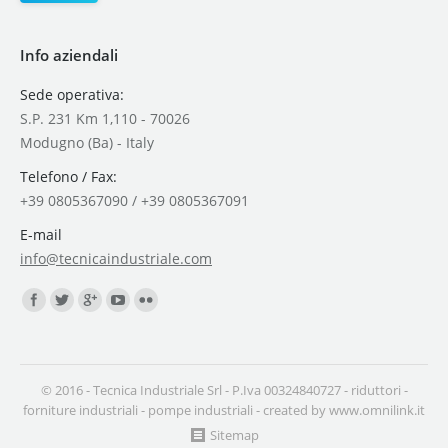
Info aziendali
Sede operativa:
S.P. 231 Km 1,110 - 70026
Modugno (Ba) - Italy
Telefono / Fax:
+39 0805367090 / +39 0805367091
E-mail
info@tecnicaindustriale.com
Find us on:
© 2016 - Tecnica Industriale Srl - P.Iva 00324840727 -
riduttori
-
forniture industriali
-
pompe industriali
- created by
www.omnilink.it
Sitemap