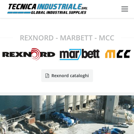
REXNORD - MARBETT - MCC
Rexnord cataloghi