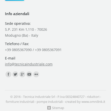
Info aziendali
Sede operativa:
S.P. 231 Km 1,110 - 70026
Modugno (Ba) - Italy
Telefono / Fax:
+39 0805367090 / +39 0805367091
E-mail
info@tecnicaindustriale.com
Find us on:
© 2016 - Tecnica Industriale Srl - P.Iva 00324840727 -
riduttori
-
forniture industriali
-
pompe industriali
- created by
www.omnilink.it
Sitemap