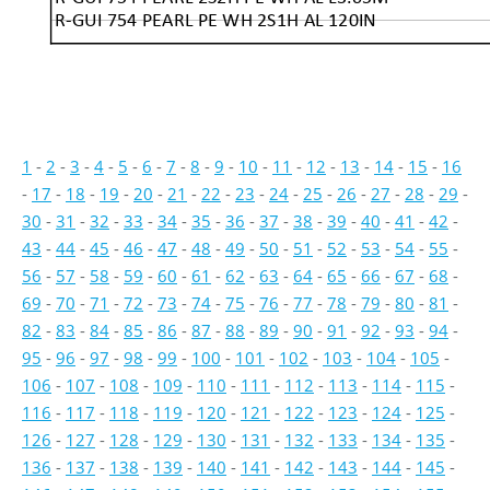
R-GUI 754 PEARL PE WH 2S1H AL 120IN
1
-
2
-
3
-
4
-
5
-
6
-
7
-
8
-
9
-
10
-
11
-
12
-
13
-
14
-
15
-
16
-
17
-
18
-
19
-
20
-
21
-
22
-
23
-
24
-
25
-
26
-
27
-
28
-
29
-
30
-
31
-
32
-
33
-
34
-
35
-
36
-
37
-
38
-
39
-
40
-
41
-
42
-
43
-
44
-
45
-
46
-
47
-
48
-
49
-
50
-
51
-
52
-
53
-
54
-
55
-
56
-
57
-
58
-
59
-
60
-
61
-
62
-
63
-
64
-
65
-
66
-
67
-
68
-
69
-
70
-
71
-
72
-
73
-
74
-
75
-
76
-
77
-
78
-
79
-
80
-
81
-
82
-
83
-
84
-
85
-
86
-
87
-
88
-
89
-
90
-
91
-
92
-
93
-
94
-
95
-
96
-
97
-
98
-
99
-
100
-
101
-
102
-
103
-
104
-
105
-
106
-
107
-
108
-
109
-
110
-
111
-
112
-
113
-
114
-
115
-
116
-
117
-
118
-
119
-
120
-
121
-
122
-
123
-
124
-
125
-
126
-
127
-
128
-
129
-
130
-
131
-
132
-
133
-
134
-
135
-
136
-
137
-
138
-
139
-
140
-
141
-
142
-
143
-
144
-
145
-