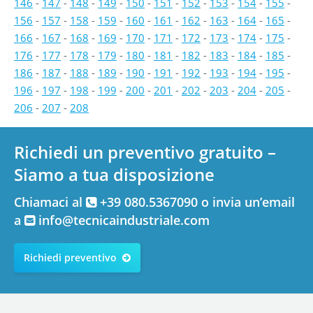
146
-
147
-
148
-
149
-
150
-
151
-
152
-
153
-
154
-
155
-
156
-
157
-
158
-
159
-
160
-
161
-
162
-
163
-
164
-
165
-
166
-
167
-
168
-
169
-
170
-
171
-
172
-
173
-
174
-
175
-
176
-
177
-
178
-
179
-
180
-
181
-
182
-
183
-
184
-
185
-
186
-
187
-
188
-
189
-
190
-
191
-
192
-
193
-
194
-
195
-
196
-
197
-
198
-
199
-
200
-
201
-
202
-
203
-
204
-
205
-
206
-
207
-
208
Richiedi un preventivo gratuito –
Siamo a tua disposizione
Chiamaci al
+39 080.5367090 o invia un’email
a
info@tecnicaindustriale.com
Richiedi preventivo