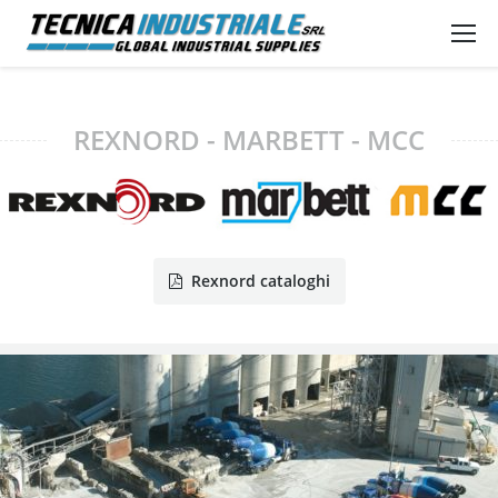
REXNORD - MARBETT - MCC
Rexnord cataloghi