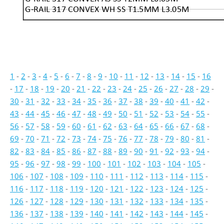
G-RAIL 317 CONVEX WH SS T1.5MM L3.05M
1
-
2
-
3
-
4
-
5
-
6
-
7
-
8
-
9
-
10
-
11
-
12
-
13
-
14
-
15
-
16
-
17
-
18
-
19
-
20
-
21
-
22
-
23
-
24
-
25
-
26
-
27
-
28
-
29
-
30
-
31
-
32
-
33
-
34
-
35
-
36
-
37
-
38
-
39
-
40
-
41
-
42
-
43
-
44
-
45
-
46
-
47
-
48
-
49
-
50
-
51
-
52
-
53
-
54
-
55
-
56
-
57
-
58
-
59
-
60
-
61
-
62
-
63
-
64
-
65
-
66
-
67
-
68
-
69
-
70
-
71
-
72
-
73
-
74
-
75
-
76
-
77
-
78
-
79
-
80
-
81
-
82
-
83
-
84
-
85
-
86
-
87
-
88
-
89
-
90
-
91
-
92
-
93
-
94
-
95
-
96
-
97
-
98
-
99
-
100
-
101
-
102
-
103
-
104
-
105
-
106
-
107
-
108
-
109
-
110
-
111
-
112
-
113
-
114
-
115
-
116
-
117
-
118
-
119
-
120
-
121
-
122
-
123
-
124
-
125
-
126
-
127
-
128
-
129
-
130
-
131
-
132
-
133
-
134
-
135
-
136
-
137
-
138
-
139
-
140
-
141
-
142
-
143
-
144
-
145
-