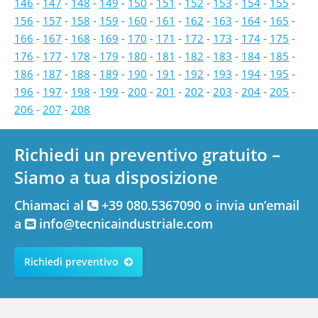
146
-
147
-
148
-
149
-
150
-
151
-
152
-
153
-
154
-
155
-
156
-
157
-
158
-
159
-
160
-
161
-
162
-
163
-
164
-
165
-
166
-
167
-
168
-
169
-
170
-
171
-
172
-
173
-
174
-
175
-
176
-
177
-
178
-
179
-
180
-
181
-
182
-
183
-
184
-
185
-
186
-
187
-
188
-
189
-
190
-
191
-
192
-
193
-
194
-
195
-
196
-
197
-
198
-
199
-
200
-
201
-
202
-
203
-
204
-
205
-
206
-
207
-
208
Richiedi un preventivo gratuito –
Siamo a tua disposizione
Chiamaci al
+39 080.5367090 o invia un’email
a
info@tecnicaindustriale.com
Richiedi preventivo