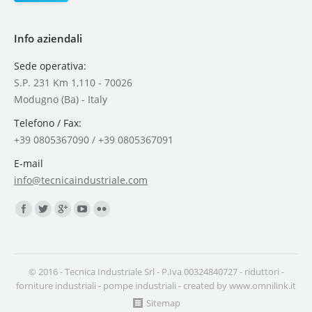
Info aziendali
Sede operativa:
S.P. 231 Km 1,110 - 70026
Modugno (Ba) - Italy
Telefono / Fax:
+39 0805367090 / +39 0805367091
E-mail
info@tecnicaindustriale.com
Find us on:
© 2016 - Tecnica Industriale Srl - P.Iva 00324840727 -
riduttori
-
forniture industriali
-
pompe industriali
- created by
www.omnilink.it
Sitemap