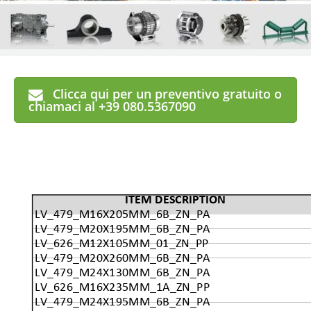
Clicca qui per un preventivo gratuito o
chiamaci al +39 080.5367090
ITEM DESCRIPTION
LV_479_M16X205MM_6B_ZN_PA
LV_479_M20X195MM_6B_ZN_PA
LV_626_M12X105MM_01_ZN_PP
LV_479_M20X260MM_6B_ZN_PA
LV_479_M24X130MM_6B_ZN_PA
LV_626_M16X235MM_1A_ZN_PP
LV_479_M24X195MM_6B_ZN_PA