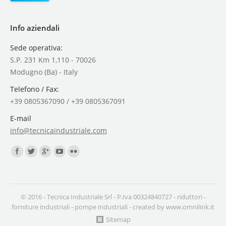
Info aziendali
Sede operativa:
S.P. 231 Km 1,110 - 70026
Modugno (Ba) - Italy
Telefono / Fax:
+39 0805367090 / +39 0805367091
E-mail
info@tecnicaindustriale.com
Find us on:
© 2016 - Tecnica Industriale Srl - P.Iva 00324840727 -
riduttori
-
forniture industriali
-
pompe industriali
- created by
www.omnilink.it
Sitemap