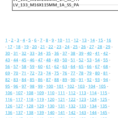
LV_133_M16X115MM_1A_SS_PA
1
-
2
-
3
-
4
-
5
-
6
-
7
-
8
-
9
-
10
-
11
-
12
-
13
-
14
-
15
-
16
-
17
-
18
-
19
-
20
-
21
-
22
-
23
-
24
-
25
-
26
-
27
-
28
-
29
-
30
-
31
-
32
-
33
-
34
-
35
-
36
-
37
-
38
-
39
-
40
-
41
-
42
-
43
-
44
-
45
-
46
-
47
-
48
-
49
-
50
-
51
-
52
-
53
-
54
-
55
-
56
-
57
-
58
-
59
-
60
-
61
-
62
-
63
-
64
-
65
-
66
-
67
-
68
-
69
-
70
-
71
-
72
-
73
-
74
-
75
-
76
-
77
-
78
-
79
-
80
-
81
-
82
-
83
-
84
-
85
-
86
-
87
-
88
-
89
-
90
-
91
-
92
-
93
-
94
-
95
-
96
-
97
-
98
-
99
-
100
-
101
-
102
-
103
-
104
-
105
-
106
-
107
-
108
-
109
-
110
-
111
-
112
-
113
-
114
-
115
-
116
-
117
-
118
-
119
-
120
-
121
-
122
-
123
-
124
-
125
-
126
-
127
-
128
-
129
-
130
-
131
-
132
-
133
-
134
-
135
-
136
-
137
-
138
-
139
-
140
-
141
-
142
-
143
-
144
-
145
-