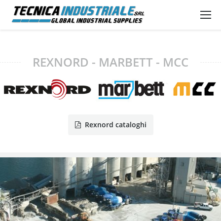
REXNORD - MARBETT - MCC
Rexnord cataloghi