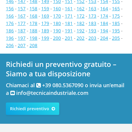
146
-
147
-
148
-
149
-
150
-
151
-
152
-
153
-
154
-
155
-
156
-
157
-
158
-
159
-
160
-
161
-
162
-
163
-
164
-
165
-
166
-
167
-
168
-
169
-
170
-
171
-
172
-
173
-
174
-
175
-
176
-
177
-
178
-
179
-
180
-
181
-
182
-
183
-
184
-
185
-
186
-
187
-
188
-
189
-
190
-
191
-
192
-
193
-
194
-
195
-
196
-
197
-
198
-
199
-
200
-
201
-
202
-
203
-
204
-
205
-
206
-
207
-
208
Richiedi un preventivo gratuito –
Siamo a tua disposizione
Chiamaci al
+39 080.5367090 o invia un’email
a
info@tecnicaindustriale.com
Richiedi preventivo