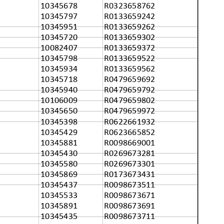
10345678
R0323658762
10345797
R0133659242
10345951
R0133659262
10345720
R0133659302
10082407
R0133659372
10345798
R0133659522
10345934
R0133659562
10345718
R0479659692
10345940
R0479659792
10106009
R0479659802
10345650
R0479659972
10345398
R0622661932
10345429
R0623665852
10345881
R0098669001
10345430
R0269673281
10345580
R0269673301
10345869
R0173673431
10345437
R0098673511
10345533
R0098673671
10345891
R0098673691
10345435
R0098673711