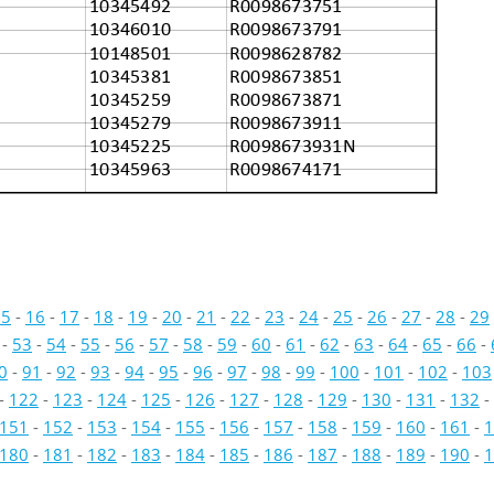
10345492
R0098673751
10346010
R0098673791
10148501
R0098628782
10345381
R0098673851
10345259
R0098673871
10345279
R0098673911
10345225
R0098673931N
10345963
R0098674171
15
-
16
-
17
-
18
-
19
-
20
-
21
-
22
-
23
-
24
-
25
-
26
-
27
-
28
-
29
-
53
-
54
-
55
-
56
-
57
-
58
-
59
-
60
-
61
-
62
-
63
-
64
-
65
-
66
-
0
-
91
-
92
-
93
-
94
-
95
-
96
-
97
-
98
-
99
-
100
-
101
-
102
-
103
-
122
-
123
-
124
-
125
-
126
-
127
-
128
-
129
-
130
-
131
-
132
-
151
-
152
-
153
-
154
-
155
-
156
-
157
-
158
-
159
-
160
-
161
-
1
180
-
181
-
182
-
183
-
184
-
185
-
186
-
187
-
188
-
189
-
190
-
1