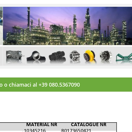
to o chiamaci al +39 080.5367090
MATERIAL NR
CATALOGUE NR
10345216
R0173650421