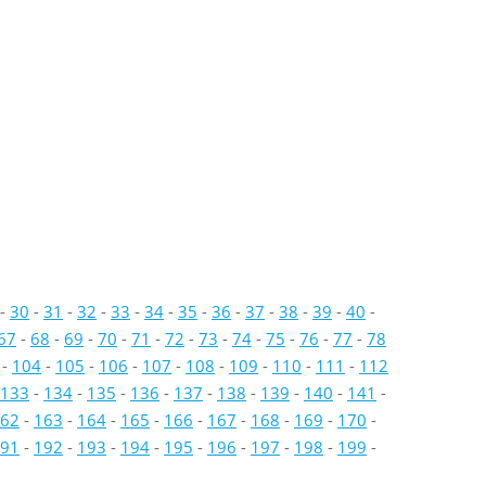
-
30
-
31
-
32
-
33
-
34
-
35
-
36
-
37
-
38
-
39
-
40
-
67
-
68
-
69
-
70
-
71
-
72
-
73
-
74
-
75
-
76
-
77
-
78
-
104
-
105
-
106
-
107
-
108
-
109
-
110
-
111
-
112
133
-
134
-
135
-
136
-
137
-
138
-
139
-
140
-
141
-
62
-
163
-
164
-
165
-
166
-
167
-
168
-
169
-
170
-
91
-
192
-
193
-
194
-
195
-
196
-
197
-
198
-
199
-