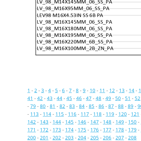
LV_98_M14X145MM_06_SS_PA
LV_98_M16X95MM_06_SS_PA
LEV98 M16X4.53IN SS 6B PA
LV_98_M16X145MM_06_SS_PA
LV_98_M16X180MM_06_SS_PA
LV_98_M16X195MM_06_SS_PA
LV_98_M16X220MM_6B_SS_PA
LV_98_M16X100MM_2B_ZN_PA
1
-
2
-
3
-
4
-
5
-
6
-
7
-
8
-
9
-
10
-
11
-
12
-
13
-
14
-
41
-
42
-
43
-
44
-
45
-
46
-
47
-
48
-
49
-
50
-
51
-
52
-
79
-
80
-
81
-
82
-
83
-
84
-
85
-
86
-
87
-
88
-
89
-
9
-
113
-
114
-
115
-
116
-
117
-
118
-
119
-
120
-
121
142
-
143
-
144
-
145
-
146
-
147
-
148
-
149
-
150
-
171
-
172
-
173
-
174
-
175
-
176
-
177
-
178
-
179
-
200
-
201
-
202
-
203
-
204
-
205
-
206
-
207
-
208