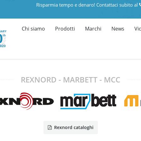
Risparmia tempo e denaro! Contattaci subito al
Chi siamo
Prodotti
Marchi
News
Vi
REXNORD - MARBETT - MCC
Rexnord cataloghi