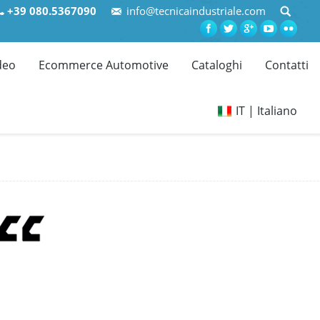
+39 080.5367090
info@tecnicaindustriale.com
deo
Ecommerce Automotive
Cataloghi
Contatti
IT | Italiano