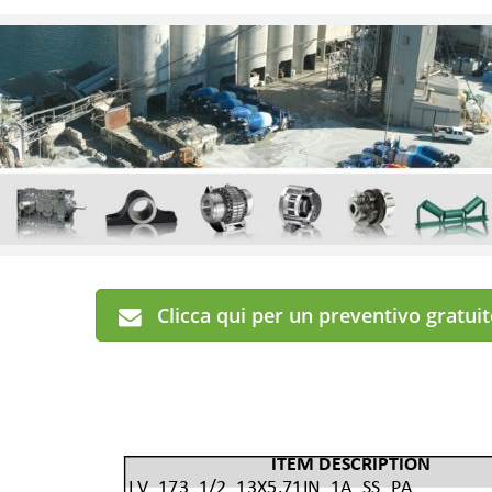
Clicca qui per un preventivo gratui
ITEM DESCRIPTION
LV_173_1/2_13X5.71IN_1A_SS_PA