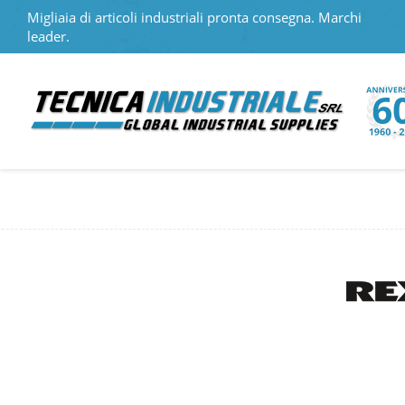
Migliaia di articoli industriali pronta consegna. Marchi
leader.