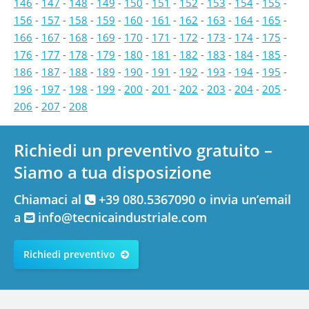
146
-
147
-
148
-
149
-
150
-
151
-
152
-
153
-
154
-
155
-
156
-
157
-
158
-
159
-
160
-
161
-
162
-
163
-
164
-
165
-
166
-
167
-
168
-
169
-
170
-
171
-
172
-
173
-
174
-
175
-
176
-
177
-
178
-
179
-
180
-
181
-
182
-
183
-
184
-
185
-
186
-
187
-
188
-
189
-
190
-
191
-
192
-
193
-
194
-
195
-
196
-
197
-
198
-
199
-
200
-
201
-
202
-
203
-
204
-
205
-
206
-
207
-
208
Richiedi un preventivo gratuito –
Siamo a tua disposizione
Chiamaci al
+39 080.5367090 o invia un’email
a
info@tecnicaindustriale.com
Richiedi preventivo