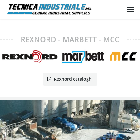
REXNORD - MARBETT - MCC
Rexnord cataloghi