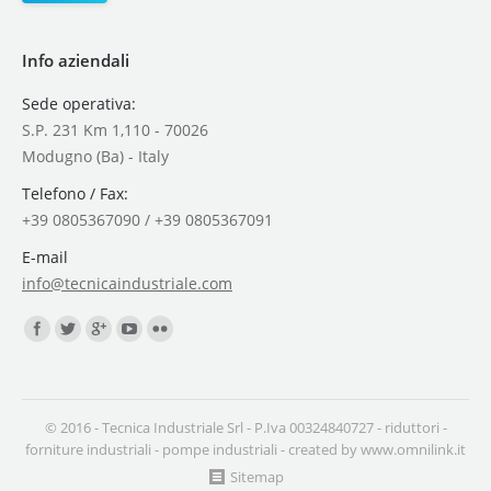
Info aziendali
Sede operativa:
S.P. 231 Km 1,110 - 70026
Modugno (Ba) - Italy
Telefono / Fax:
+39 0805367090 / +39 0805367091
E-mail
info@tecnicaindustriale.com
Find us on:
© 2016 - Tecnica Industriale Srl - P.Iva 00324840727 -
riduttori
-
forniture industriali
-
pompe industriali
- created by
www.omnilink.it
Sitemap