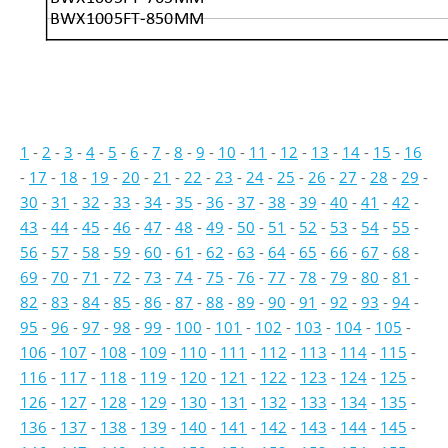
BWX1005FT-850MM
1
-
2
-
3
-
4
-
5
-
6
-
7
-
8
-
9
-
10
-
11
-
12
-
13
-
14
-
15
-
16
-
17
-
18
-
19
-
20
-
21
-
22
-
23
-
24
-
25
-
26
-
27
-
28
-
29
-
30
-
31
-
32
-
33
-
34
-
35
-
36
-
37
-
38
-
39
-
40
-
41
-
42
-
43
-
44
-
45
-
46
-
47
-
48
-
49
-
50
-
51
-
52
-
53
-
54
-
55
-
56
-
57
-
58
-
59
-
60
-
61
-
62
-
63
-
64
-
65
-
66
-
67
-
68
-
69
-
70
-
71
-
72
-
73
-
74
-
75
-
76
-
77
-
78
-
79
-
80
-
81
-
82
-
83
-
84
-
85
-
86
-
87
-
88
-
89
-
90
-
91
-
92
-
93
-
94
-
95
-
96
-
97
-
98
-
99
-
100
-
101
-
102
-
103
-
104
-
105
-
106
-
107
-
108
-
109
-
110
-
111
-
112
-
113
-
114
-
115
-
116
-
117
-
118
-
119
-
120
-
121
-
122
-
123
-
124
-
125
-
126
-
127
-
128
-
129
-
130
-
131
-
132
-
133
-
134
-
135
-
136
-
137
-
138
-
139
-
140
-
141
-
142
-
143
-
144
-
145
-