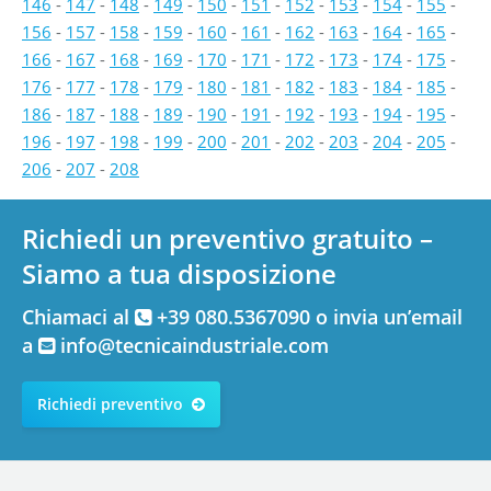
146
-
147
-
148
-
149
-
150
-
151
-
152
-
153
-
154
-
155
-
156
-
157
-
158
-
159
-
160
-
161
-
162
-
163
-
164
-
165
-
166
-
167
-
168
-
169
-
170
-
171
-
172
-
173
-
174
-
175
-
176
-
177
-
178
-
179
-
180
-
181
-
182
-
183
-
184
-
185
-
186
-
187
-
188
-
189
-
190
-
191
-
192
-
193
-
194
-
195
-
196
-
197
-
198
-
199
-
200
-
201
-
202
-
203
-
204
-
205
-
206
-
207
-
208
Richiedi un preventivo gratuito –
Siamo a tua disposizione
Chiamaci al
+39 080.5367090 o invia un’email
a
info@tecnicaindustriale.com
Richiedi preventivo