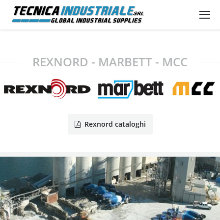
REXNORD - MARBETT - MCC
Rexnord cataloghi