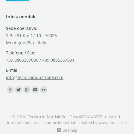
Info aziendali
Sede operativa:
S.P. 231 Km 1,110 - 70026
Modugno (Ba) - Italy
Telefono / Fax:
+39 0805367090 / +39 0805367091
E-mail
info@tecnicaindustriale.com
Find us on:
© 2016 - Tecnica Industriale Srl - P.Iva 00324840727 -
riduttori
-
forniture industriali
-
pompe industriali
- created by
www.omnilink.it
Sitemap