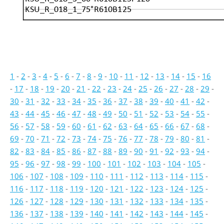
KSU_R_018_1_75°R610B125
1
-
2
-
3
-
4
-
5
-
6
-
7
-
8
-
9
-
10
-
11
-
12
-
13
-
14
-
15
-
16
-
17
-
18
-
19
-
20
-
21
-
22
-
23
-
24
-
25
-
26
-
27
-
28
-
29
-
30
-
31
-
32
-
33
-
34
-
35
-
36
-
37
-
38
-
39
-
40
-
41
-
42
-
43
-
44
-
45
-
46
-
47
-
48
-
49
-
50
-
51
-
52
-
53
-
54
-
55
-
56
-
57
-
58
-
59
-
60
-
61
-
62
-
63
-
64
-
65
-
66
-
67
-
68
-
69
-
70
-
71
-
72
-
73
-
74
-
75
-
76
-
77
-
78
-
79
-
80
-
81
-
82
-
83
-
84
-
85
-
86
-
87
-
88
-
89
-
90
-
91
-
92
-
93
-
94
-
95
-
96
-
97
-
98
-
99
-
100
-
101
-
102
-
103
-
104
-
105
-
106
-
107
-
108
-
109
-
110
-
111
-
112
-
113
-
114
-
115
-
116
-
117
-
118
-
119
-
120
-
121
-
122
-
123
-
124
-
125
-
126
-
127
-
128
-
129
-
130
-
131
-
132
-
133
-
134
-
135
-
136
-
137
-
138
-
139
-
140
-
141
-
142
-
143
-
144
-
145
-