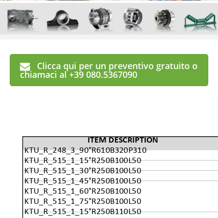
Clicca qui per un preventivo gratuito o
chiamaci al +39 080.5367090
ITEM DESCRIPTION
KTU_R_248_3_90°R610B320P310
KTU_R_515_1_15°R250B100L50
KTU_R_515_1_30°R250B100L50
KTU_R_515_1_45°R250B100L50
KTU_R_515_1_60°R250B100L50
KTU_R_515_1_75°R250B100L50
KTU_R_515_1_15°R250B110L50